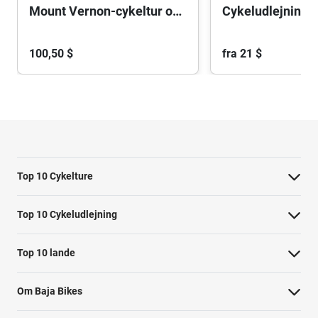
Mount Vernon-cykeltur og bådtur (på egen hånd)
100,50 $
fra 21 $
Top 10 Cykelture
Cykeltur i Barcelona: højdepunkterne
Top 10 Cykeludlejning
Cykeltur i Berlin: højdepunkterne
Barcelona Cykeludlejning
Top 10 lande
Tur til Paris: højdepunkter
Berlin Cykeludlejning
Cykelture i Holland
Rom højdepunkter cykeltur
Om Baja Bikes
Paris Cykeludlejning
Cykelture i Portugal
Cykeltur til Amsterdams højdepunkter