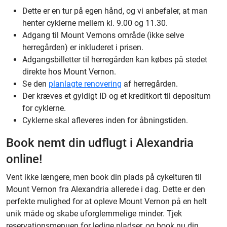
Dette er en tur på egen hånd, og vi anbefaler, at man
henter cyklerne mellem kl. 9.00 og 11.30.
Adgang til Mount Vernons område (ikke selve
herregården) er inkluderet i prisen.
Adgangsbilletter til herregården kan købes på stedet
direkte hos Mount Vernon.
Se den
planlagte renovering
af herregården.
Der kræves et gyldigt ID og et kreditkort til depositum
for cyklerne.
Cyklerne skal afleveres inden for åbningstiden.
Book nemt din udflugt i Alexandria
online!
Vent ikke længere, men book din plads på cykelturen til
Mount Vernon fra Alexandria allerede i dag. Dette er den
perfekte mulighed for at opleve Mount Vernon på en helt
unik måde og skabe uforglemmelige minder. Tjek
reservationsmenuen for ledige pladser, og book nu din