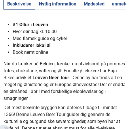
Beskrivelse
Nyttig information
Mødested
anmelde
#1 Øltur i Leuven
Hver søndag kl. 10.00
Med flamsk guide og cykel
Inkluderer lokal øl
Book nemt online
Når du tænker på Belgien, tænker du utvivlsomt på pommes
frites, chokolade, vafler og øl! For alle øl-elskere har Baja
Bikes udviklet
Leuven Beer Tour
. Denne by har trods alt en
meget rig ølhistorie og er Europas ølhovedstad!
Der er endda
en ølmåned i april med forskellige øloplevelser og -
smagninger.
Det mest berømte bryggeri kan dateres tilbage til mindst
1366! Denne Leuven Beer Tour guider dig gennem de
kulturelle og burgundiske seværdigheder, som byen har at
byde på. Denne tur er et absolut must for alle øl-elskere.