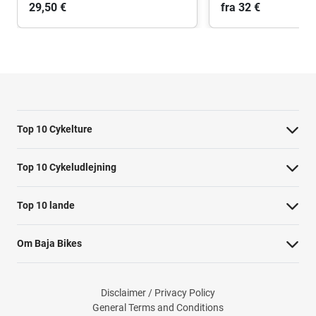
29,50 €
fra 32 €
Top 10 Cykelture
Cykeltur i Barcelona: højdepunkterne
Top 10 Cykeludlejning
Cykeltur i Berlin: højdepunkterne
Barcelona Cykeludlejning
Top 10 lande
Tur til Paris: højdepunkter
Berlin Cykeludlejning
Cykelture i Holland
Rom højdepunkter cykeltur
Om Baja Bikes
Paris Cykeludlejning
Cykelture i Portugal
Cykeltur til Amsterdams højdepunkter
Kontakt os
Rom Cykeludlejning
Cykelture i Spanien
Cykeltur til Kobenhavn højdepunkter
Disclaimer / Privacy Policy
Om os
Valencia Cykeludlejning
General Terms and Conditions
Cykelture i USA