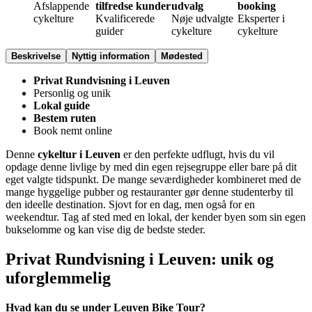
Afslappende
tilfredse kunder
udvalg
booking
cykelture
Kvalificerede
Nøje udvalgte
Eksperter i
guider
cykelture
cykelture
Beskrivelse
Nyttig information
Mødested
Privat Rundvisning i Leuven
Personlig og unik
Lokal guide
Bestem ruten
Book nemt online
Denne
cykeltur i Leuven
er den perfekte udflugt, hvis du vil
opdage denne livlige by med din egen rejsegruppe eller bare på dit
eget valgte tidspunkt. De mange seværdigheder kombineret med de
mange hyggelige pubber og restauranter gør denne studenterby til
den ideelle destination. Sjovt for en dag, men også for en
weekendtur. Tag af sted med en lokal, der kender byen som sin egen
bukselomme og kan vise dig de bedste steder.
Privat Rundvisning i Leuven: unik og
uforglemmelig
Hvad kan du se under Leuven Bike Tour?