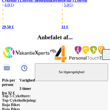
Cykeltur i Leuven: højdepunkterne
Øl-tur i Leuven
4.0
(1)
5.0
(1)
29,50 €
31 €
Anbefalet af...
Se tilgængelighed
Pris per
Varighed
person
3 timer
fra 32 €
Top 5 Cykelture:
Top Cykeludlejning:
Barcelona Højdepunkter
Baja Bikes
Barcelona Cykeludlejning
Baja Bikes