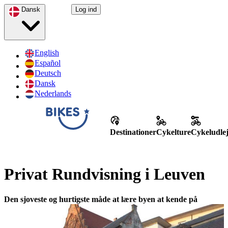
Dansk
Log ind
English
Español
Deutsch
Dansk
Nederlands
Destinationer
Cykelture
Cykeludle
Privat Rundvisning i Leuven
Den sjoveste og hurtigste måde at lære byen at kende på