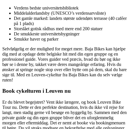
Verdens bedste universitetsbibliotek
Middelalderlandsby (UNESCO’s verdensarvsliste)
Det gamle marked: landets største udendørs terrasse (40 caféer
på 1 plads)
Storslået gotisk rådhus med mere end 200 statuer
De smukkeste universitetsbygninger
Smukke haver og parker
Selvfølgelig er der mulighed for meget mere. Baja Bikes kan hjælpe
dig med at opdage dette belgiske hit med din egen gruppe og en
professionel guide. Vores guider ved præcis, hvad du bør og ikke
bør se i denne by, takket være deres mangeårige erfaring. Hvis du
ønsker at springe nogle stop over eller bytte om på dem, skal du bare
sige til. Med en Leuven-cykeltur fra Baja Bikes kan du selv vælge
ruten!
Book cykelturen i Leuven nu
Er du blevet begejstret? Vent ikke længere, og book Leuven Bike
Tour nu. Dette er den perfekte destination, hvis du ikke vil rejse for
langt, men stadig gerne vil besøge en hyggelig by. Sammen med den
private guide og din egen gruppe bliver det en uforglemmelig
morgen eller eftermiddag. Det er nemt at booke via bookingmenuen
til højre. Du vil straks modtage en bekræftelse med alle oplysninger.