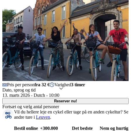
Pris per person
fra 32 €
Varighed
3 timer
Dato, sprog og tid
13. marts 2026 - Dutch - 10:00
Reserver nu!
Fortsæt og vælg antal personer
Vil du hellere leje en cykel eller tage på en anden cykeltur?
Se
andre ture i
Leuven
.
Bestil online
+300.000
Det bedste
Nem og hurtig