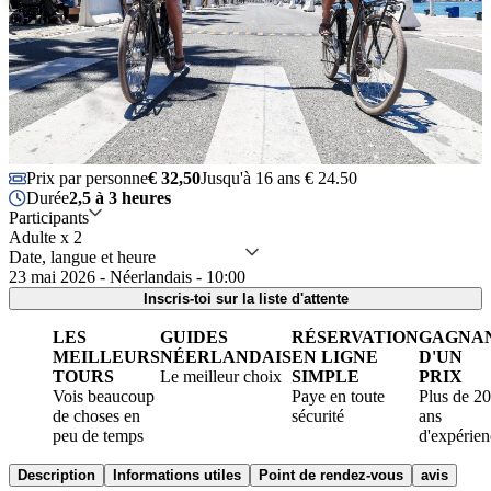
Prix par personne
€ 32,50
Jusqu'à 16 ans € 24.50
Durée
2,5 à 3 heures
Participants
Adulte x 2
Date, langue et heure
23 mai 2026 - Néerlandais - 10:00
Inscris-toi sur la liste d'attente
LES
GUIDES
RÉSERVATION
GAGNA
MEILLEURS
NÉERLANDAIS
EN LIGNE
D'UN
TOURS
Le meilleur choix
SIMPLE
PRIX
Vois beaucoup
Paye en toute
Plus de 20
de choses en
sécurité
ans
peu de temps
d'expérien
Description
Informations utiles
Point de rendez-vous
avis