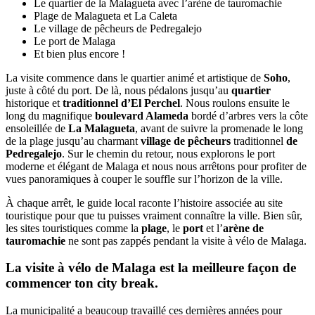
Le quartier de la Malagueta avec l’arène de tauromachie
Plage de Malagueta et La Caleta
Le village de pêcheurs de Pedregalejo
Le port de Malaga
Et bien plus encore !
La visite commence dans le quartier animé et artistique de
Soho
,
juste à côté du port. De là, nous pédalons jusqu’au
quartier
historique et
traditionnel d’El Perchel
. Nous roulons ensuite le
long du magnifique
boulevard Alameda
bordé d’arbres vers la côte
ensoleillée de
La Malagueta
, avant de suivre la promenade le long
de la plage jusqu’au charmant
village de pêcheurs
traditionnel
de
Pedregalejo
. Sur le chemin du retour, nous explorons le port
moderne et élégant de Malaga et nous nous arrêtons pour profiter de
vues panoramiques à couper le souffle sur l’horizon de la ville.
À chaque arrêt, le guide local raconte l’histoire associée au site
touristique pour que tu puisses vraiment connaître la ville. Bien sûr,
les sites touristiques comme la
plage
, le
port
et l’
arène de
tauromachie
ne sont pas zappés pendant la visite à vélo de Malaga.
La visite à vélo de Malaga est la meilleure façon de
commencer ton city break.
La municipalité a beaucoup travaillé ces dernières années pour