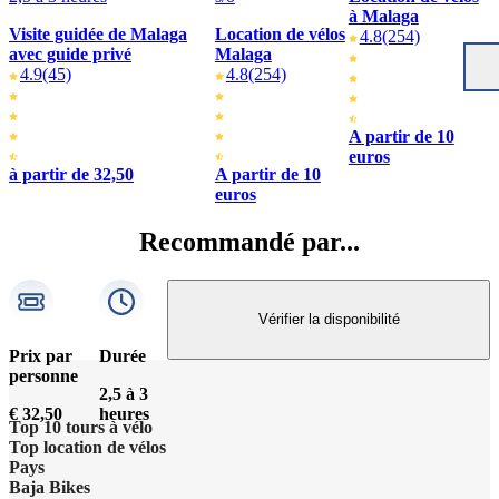
à Malaga
Visite guidée de Malaga
Location de vélos
4.8
(254)
avec guide privé
Malaga
4.9
(45)
4.8
(254)
A partir de 10
euros
à partir de 32,50
A partir de 10
euros
Recommandé par...
Vérifier la disponibilité
Prix par
Durée
personne
2,5 à 3
€ 32,50
heures
Top 10 tours à vélo
Top location de vélos
Visite à vélo à Paris : les points forts
Pays
Baja Bikes