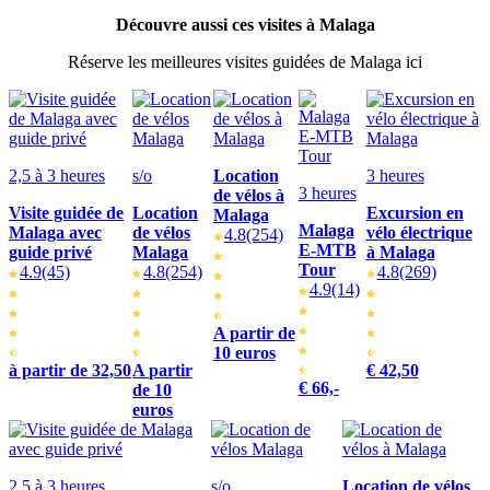
Découvre aussi ces visites à Malaga
Réserve les meilleures visites guidées de Malaga ici
2,5 à 3 heures
s/o
Location
3 heures
3 heures
de vélos à
Visite guidée de
Location
Excursion en
Malaga
Malaga
Malaga avec
de vélos
vélo électrique
4.8
(254)
E-MTB
guide privé
Malaga
à Malaga
Tour
4.9
(45)
4.8
(254)
4.8
(269)
4.9
(14)
A partir de
10 euros
à partir de 32,50
A partir
€ 42,50
€ 66,-
de 10
euros
2,5 à 3 heures
s/o
Location de vélos