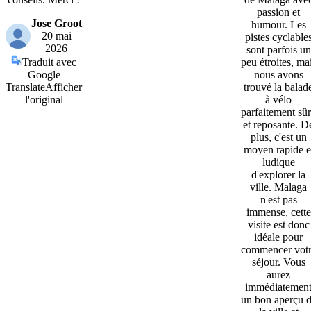
passion et
Jose Groot
humour. Les
20 mai
pistes cyclable
2026
sont parfois un
Traduit avec
peu étroites, ma
Google
nous avons
Translate
Afficher
trouvé la balad
l'original
à vélo
parfaitement sû
et reposante. D
plus, c'est un
moyen rapide e
ludique
d'explorer la
ville. Malaga
n'est pas
immense, cette
visite est donc
idéale pour
commencer vot
séjour. Vous
aurez
immédiatemen
un bon aperçu 