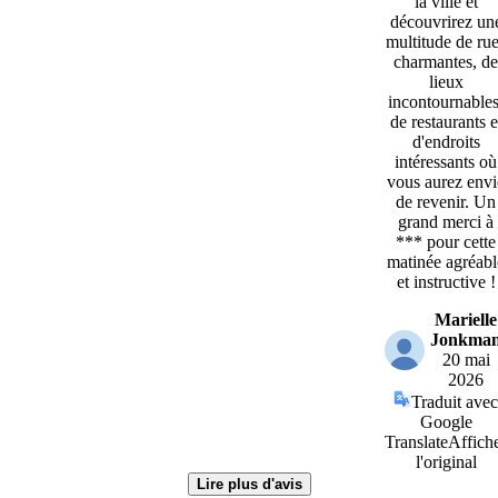
la ville et
découvrirez un
multitude de ru
charmantes, de
lieux
incontournables
de restaurants e
d'endroits
intéressants où
vous aurez envi
de revenir. Un
grand merci à
*** pour cette
matinée agréabl
et instructive !
Marielle
Jonkma
20 mai
2026
Traduit avec
Google
Translate
Affich
l'original
Lire plus d'avis