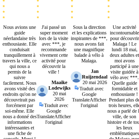
Nous avions une
J'ai passé un
Sous la direction
Une activité
guide
super moment
et les explications
incontournable
néerlandaise très
lors de la visite
inspirantes de ***,
pour découvrir
enthousiaste. Elle
avec ***, je
nous avons fait
Malaga ! Le
conduisait
recommande
une magnifique
lundi 18 mai,
tranquillement à
vivement cette
balade à vélo à
deux adultes et
travers la ville, ce
activité pour
Malaga.
moi avons
qui nous a
découvrir la
participé à une
Jan
permis de la
ville !
visite guidée à
Ruijzendaal
suivre
vélo avec ***.
Maaike
20 mai 2026
facilement. Nous
Quelle guide
Lodewijks
avons visité des
Traduit avec
formidable et
20 mai
endroits qu'on ne
Google
enthousiaste !
2026
découvrirait pas
Translate
Afficher
Pendant plus d
forcément par
Traduit avec
l'original
trois heures, ell
soi-même. Elle
Google
nous a parlé de 
nous a donné des
Translate
Afficher
ville, de son
informations
l'original
histoire et de to
intéressantes et
les lieux
une fiche de
emblématiques
conseils. Merci !
de Malaga ave