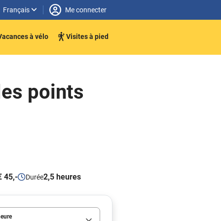
Français
Me connecter
Vacances à vélo
Visites à pied
les points
€ 45,-
2,5 heures
Durée
heure