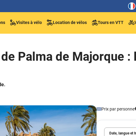
ons
Visites à vélo
Location de vélos
Tours en VTT
o de Palma de Majorque : 
de.
Prix par personne
Date, langue et 