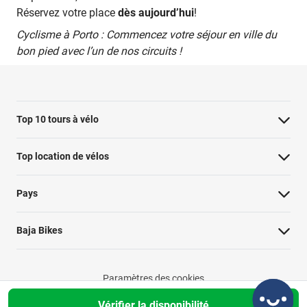
Réservez votre place
dès aujourd’hui
!
Cyclisme à Porto : Commencez votre séjour en ville du
bon pied avec l’un de nos circuits !
Top 10 tours à vélo
Visite à vélo à Paris : les points forts
Top location de vélos
Visite à vélo de Rotterdam
Pays
Hollywood Bike Tour : les points forts
Visite à vélo de Berlin le long du mur
Baja Bikes
Tour des points forts de Londres
Circuit des hauts lieux de Valence
Paramètres des cookies
Visite à vélo à Montpellier : les points forts
Vérifier la disponibilité