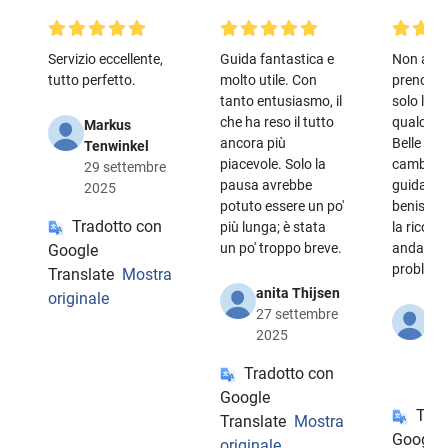
Servizio eccellente,
Guida fantastica e
Non ave
tutto perfetto.
molto utile. Con
prenotato
tanto entusiasmo, il
solo le bi
che ha reso il tutto
qualche 
Markus
ancora più
Belle bic
Tenwinkel
piacevole. Solo la
cambio. 
29 settembre
pausa avrebbe
guidava
2025
potuto essere un po'
benissimo.
Tradotto con
più lunga; è stata
la ricon
un po' troppo breve.
andati s
Google
problemi
Translate
Mostra
anita Thijsen
originale
27 settembre
Ca
2025
Ho
18
Tradotto con
20
Google
Trad
Translate
Mostra
Google
originale