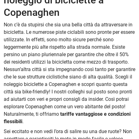
noleggio di biciclette a
Copenaghen
Non c’è da stupirsi che sia una bella città da attraversare in
bicicletta. Le numerose piste ciclabili sono pronte per essere
utilizzate. In effetti, sono molto sicure perché sono
leggermente più alte rispetto alla strada normale. Esiste
persino un piano pluriennale per garantire che oltre il 50%
dei residenti utilizzi la bicicletta come mezzo di trasporto.
Nessun’altra città si sta impegnando così tanto per garantire
che le sue strutture ciclistiche siano di alta qualità. Scegli il
noleggio biciclette a Copenaghen e scopri quanto questa
città sia bike-friendly! I nostri colleghi sul posto sono pronti
ad aiutarti con veri e propri consigli da insider. Così potrai
esplorare Copenaghen come un vero abitante del posto!
Naturalmente, ti offriamo
tariffe vantaggiose e condizioni
flessibili
.
Sei eccitato e non vedi l’ora di salire su una due ruote? Non
aspettare e garantisciti le moto in modo facile e veloce