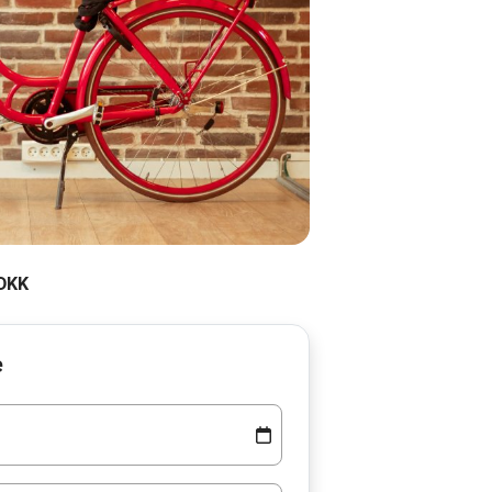
 DKK
e