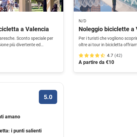
N/D
cicletta a Valencia
Noleggio biciclette a
olaresche. Sconto speciale per
Per i turisti che vogliono scoprir
sione più divertente ed
oltre ai tour in bicicletta offria
4.7
(42)
A partire da €10
5.0
enti amano
etta: i punti salienti