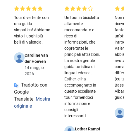
Tour divertente con
Un tour in bicicletta
Non sol
una guida
altamente
ricevuto 
simpatica! Abbiamo
raccomandato e
fantastic
visto i luoghi più
ricco di
un'ottim
belli di Valencia.
informazioni, che
introduz
copre tutte le
Valencia
principali attrazioni.
abbiamo
Caroline van
La nostra gentile
avuto pia
der Hoeven
guida turistica di
conversaz
14 maggio
lingua tedesca,
differenz
2026
Esther, ci ha
(culturali
Tradotto con
accompagnato in
Bassi e l
questo eccellente
Albano è
Google
tour, fornendoci
guida fan
Translate
Mostra
informazioni e
originale
consigli
Ni
interessanti.
Ho
25 
Lothar Rampf