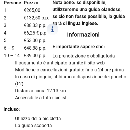
Nota bene: se disponibile,
Persone
Prezzo
utilizzeremo una guida olandese;
1
€265,00
se ciò non fosse possibile, la guida
2
€132,50 p.p.
sarà di lingua inglese.
3
€88,33 p.p.
4
66,25 € p.p.
Informazioni
5
€53,00 p.p.
È importante sapere che:
6 – 9
€48,88 p.p.
10 – 14
€39,00 p.p.
La prenotazione è obbligatoria
Il pagamento è anticipato tramite il sito web
Modifiche o cancellazioni gratuite fino a 24 ore prima
In caso di pioggia, abbiamo a disposizione dei poncho
(€2).
Distanza: circa 12-13 km
Accessibile a tutti i ciclisti
Incluso:
Utilizzo della bicicletta
La guida scoperta