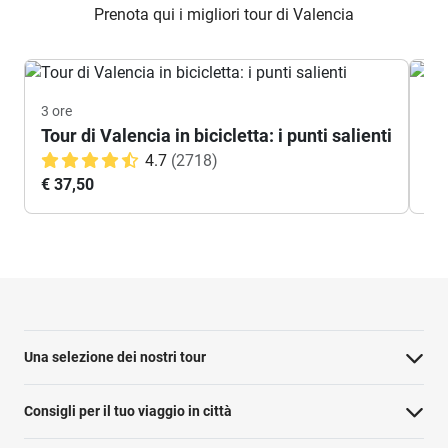
Prenota qui i migliori tour di Valencia
3 ore
N/
Tour di Valencia in bicicletta: i punti salienti
No
4.7
(2718)
€ 37,50
A p
Una selezione dei nostri tour
Consigli per il tuo viaggio in città