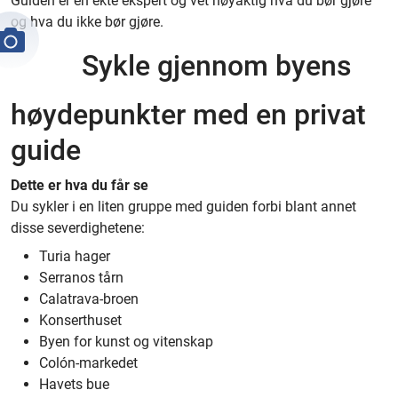
Guiden er en ekte ekspert og vet nøyaktig hva du bør gjøre
og hva du ikke bør gjøre.
Sykle gjennom byens
høydepunkter med en privat
guide
Dette er hva du får se
Du sykler i en liten gruppe med guiden forbi blant annet
disse severdighetene:
Turia hager
Serranos tårn
Calatrava-broen
Konserthuset
Byen for kunst og vitenskap
Colón-markedet
Havets bue