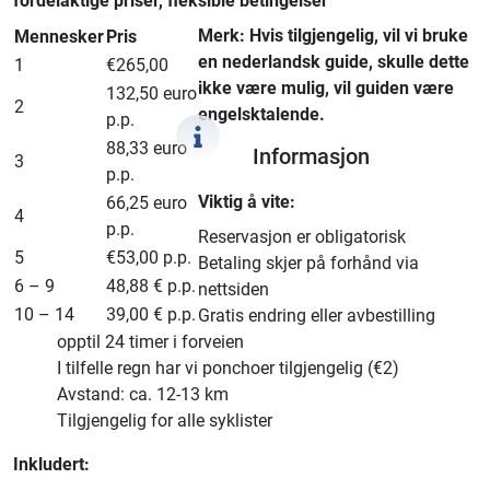
fordelaktige priser, fleksible betingelser
Merk: Hvis tilgjengelig, vil vi bruke
Mennesker
Pris
en nederlandsk guide, skulle dette
1
€265,00
ikke være mulig, vil guiden være
132,50 euro
2
engelsktalende.
p.p.
88,33 euro
Informasjon
3
p.p.
Viktig å vite:
66,25 euro
4
p.p.
Reservasjon er obligatorisk
5
€53,00 p.p.
Betaling skjer på forhånd via
6 – 9
48,88 € p.p.
nettsiden
10 – 14
39,00 € p.p.
Gratis endring eller avbestilling
opptil 24 timer i forveien
I tilfelle regn har vi ponchoer tilgjengelig (€2)
Avstand: ca. 12-13 km
Tilgjengelig for alle syklister
Inkludert: