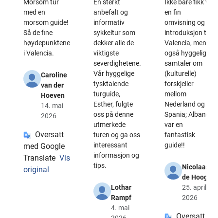
Morsom tur
En sterkt
Ikke bare fikk vi
med en
anbefalt og
en fin
morsom guide!
informativ
omvisning og
Så de fine
sykkeltur som
introduksjon til
høydepunktene
dekker alle de
Valencia, men
i Valencia.
viktigste
også hyggelige
severdighetene.
samtaler om
Vår hyggelige
(kulturelle)
Caroline
tysktalende
forskjeller
van der
turguide,
mellom
Hoeven
Esther, fulgte
Nederland og
14. mai
oss på denne
Spania; Albano
2026
utmerkede
var en
Oversatt
turen og ga oss
fantastisk
interessant
guide!!
med Google
informasjon og
Translate
Vis
tips.
Nicolaas
original
de Hoog
Lothar
25. april
Rampf
2026
4. mai
Oversatt