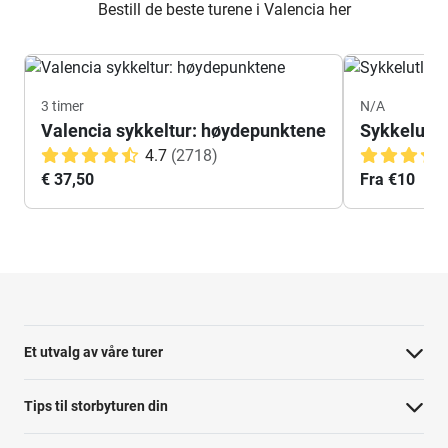
Bestill de beste turene i Valencia her
3 timer
N/A
Valencia sykkeltur: høydepunktene
Sykkelutle
4.7
(2718)
€ 37,50
Fra €10
Et utvalg av våre turer
Tips til storbyturen din