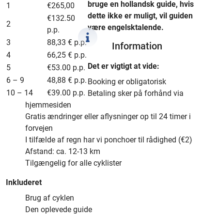
bruge en hollandsk guide, hvis
1
€265,00
dette ikke er muligt, vil guiden
€132.50
2
være engelsktalende.
p.p.
3
88,33 € p.p.
Information
4
66,25 € p.p.
Det er vigtigt at vide:
5
€53.00 p.p.
6 – 9
48,88 € p.p.
Booking er obligatorisk
10 – 14
€39.00 p.p.
Betaling sker på forhånd via
hjemmesiden
Gratis ændringer eller aflysninger op til 24 timer i
forvejen
I tilfælde af regn har vi ponchoer til rådighed (€2)
Afstand: ca. 12-13 km
Tilgængelig for alle cyklister
Inkluderet
Brug af cyklen
Den oplevede guide