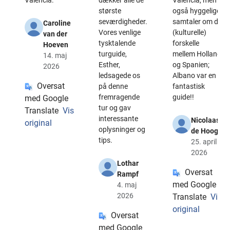
Valencia.
dækker alle de
Valencia, men
største
også hyggelige
seværdigheder.
samtaler om de
Caroline
Vores venlige
(kulturelle)
van der
tysktalende
forskelle
Hoeven
turguide,
mellem Holland
14. maj
Esther,
og Spanien;
2026
ledsagede os
Albano var en
Oversat
på denne
fantastisk
fremragende
guide!!
med Google
tur og gav
Translate
Vis
interessante
Nicolaas
original
oplysninger og
de Hoog
tips.
25. april
2026
Lothar
Oversat
Rampf
med Google
4. maj
2026
Translate
Vis
original
Oversat
med Google