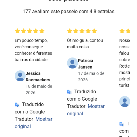
177 avaliam este passeio com 4.8 estrelas
Em pouco tempo,
Ótimo guia, contou
Nossos p
você consegue
muita coisa.
nossa gui
conhecer diferentes
falou co
bairros da cidade.
sobre 'su
Patricia
Rotterda
Jansen
mostrou 
Jessica
17 de maio de
principai
Raemaekers
2026
turísticos
18 de maio de
Traduzido
2026
com o Google
Ja
Traduzido
15 
Tradutor
Mostrar
com o Google
20
original
Tradutor
Mostrar
Trad
original
com o G