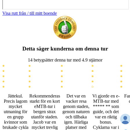
Visa rutt från / till mitt boende
Detta säger kunderna om denna tur
14 betygsätter denna tur med 4.9 stjärnor
Jättekul.
Rekommenderas
Det var en
Vi gjorde en e-
Fan
Precis lagom
starkt för en kort
vacker resa
MTB-tur med
mycket
eMTB-tur i
genom staden,
***** ** som
utmaning för
bergen strax
genom naturen
guide, och det
en grupp
utanför staden.
och tillbaka
var en riktig
kvinnor som
Jacob var en
igen. Härliga
bonus.
brukade cykla
mycket trevlig
platser med
Cyklarna var i