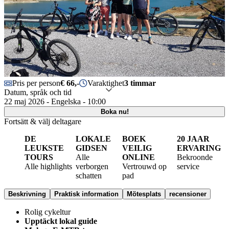
Pris per person
€ 66,-
Varaktighet
3 timmar
Datum, språk och tid
22 maj 2026 - Engelska - 10:00
Boka nu!
Fortsätt & välj deltagare
DE
LOKALE
BOEK
20 JAAR
LEUKSTE
GIDSEN
VEILIG
ERVARING
TOURS
Alle
ONLINE
Bekroonde
Alle highlights
verborgen
Vertrouwd op
service
schatten
pad
Beskrivning
Praktisk information
Mötesplats
recensioner
Rolig cykeltur
Upptäckt lokal guide