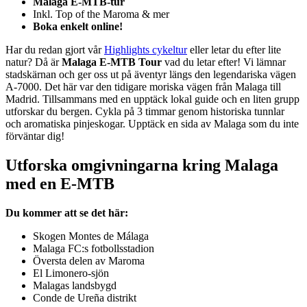
Malaga E-MTB-tur
Inkl. Top of the Maroma & mer
Boka enkelt online!
Har du redan gjort vår
Highlights cykeltur
eller letar du efter lite
natur? Då är
Malaga E-MTB Tour
vad du letar efter! Vi lämnar
stadskärnan och ger oss ut på äventyr längs den legendariska vägen
A-7000. Det här var den tidigare moriska vägen från Malaga till
Madrid. Tillsammans med en upptäck lokal guide och en liten grupp
utforskar du bergen. Cykla på 3 timmar genom historiska tunnlar
och aromatiska pinjeskogar. Upptäck en sida av Malaga som du inte
förväntar dig!
Utforska omgivningarna kring Malaga
med en E-MTB
Du kommer att se det här:
Skogen Montes de Málaga
Malaga FC:s fotbollsstadion
Översta delen av Maroma
El Limonero-sjön
Malagas landsbygd
Conde de Ureña distrikt