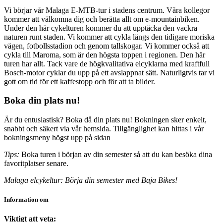
Vi börjar vår Malaga E-MTB-tur i stadens centrum. Våra kollegor
kommer att välkomna dig och berätta allt om e-mountainbiken.
Under den här cykelturen kommer du att upptäcka den vackra
naturen runt staden. Vi kommer att cykla längs den tidigare moriska
vägen, fotbollsstadion och genom tallskogar. Vi kommer också att
cykla till Maroma, som är den högsta toppen i regionen. Den här
turen har allt. Tack vare de högkvalitativa elcyklarna med kraftfull
Bosch-motor cyklar du upp på ett avslappnat sätt. Naturligtvis tar vi
gott om tid för ett kaffestopp och för att ta bilder.
Boka din plats nu!
Är du entusiastisk? Boka då din plats nu! Bokningen sker enkelt,
snabbt och säkert via vår hemsida. Tillgänglighet kan hittas i vår
bokningsmeny högst upp på sidan
Tips:
Boka turen i början av din semester så att du kan besöka dina
favoritplatser senare.
Malaga elcykeltur: Börja din semester med Baja Bikes!
Information om
Viktigt att veta: