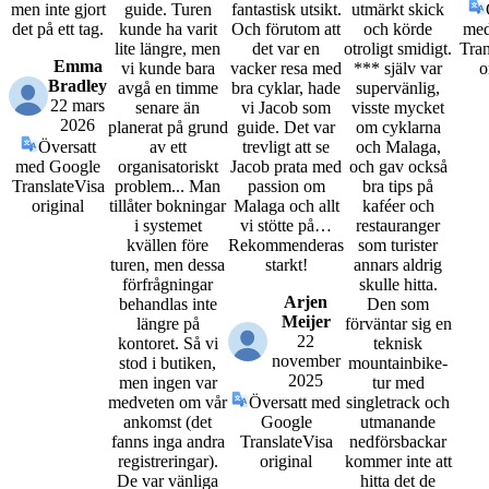
men inte gjort
guide. Turen
fantastisk utsikt.
utmärkt skick
det på ett tag.
kunde ha varit
Och förutom att
och körde
med
lite längre, men
det var en
otroligt smidigt.
Tran
Emma
vi kunde bara
vacker resa med
*** själv var
o
Bradley
avgå en timme
bra cyklar, hade
supervänlig,
22 mars
senare än
vi Jacob som
visste mycket
2026
planerat på grund
guide. Det var
om cyklarna
Översatt
av ett
trevligt att se
och Malaga,
med Google
organisatoriskt
Jacob prata med
och gav också
Translate
Visa
problem... Man
passion om
bra tips på
original
tillåter bokningar
Malaga och allt
kaféer och
i systemet
vi stötte på…
restauranger
kvällen före
Rekommenderas
som turister
turen, men dessa
starkt!
annars aldrig
förfrågningar
skulle hitta.
Arjen
behandlas inte
Den som
Meijer
längre på
förväntar sig en
22
kontoret. Så vi
teknisk
november
stod i butiken,
mountainbike-
2025
men ingen var
tur med
medveten om vår
Översatt med
singletrack och
ankomst (det
Google
utmanande
fanns inga andra
Translate
Visa
nedförsbackar
registreringar).
original
kommer inte att
De var vänliga
hitta det de