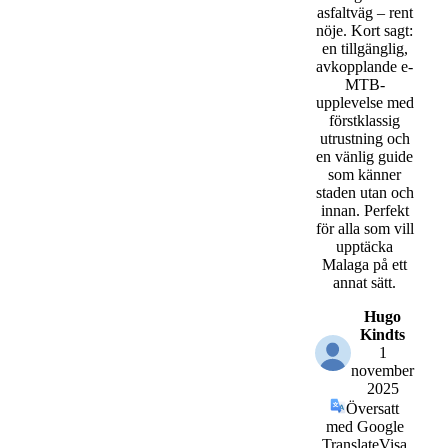
asfaltväg – rent
nöje. Kort sagt:
en tillgänglig,
avkopplande e-
MTB-
upplevelse med
förstklassig
utrustning och
en vänlig guide
som känner
staden utan och
innan. Perfekt
för alla som vill
upptäcka
Malaga på ett
annat sätt.
Hugo
Kindts
1
november
2025
Översatt
med Google
Translate
Visa