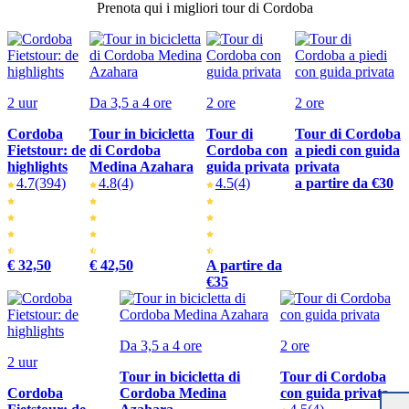
Prenota qui i migliori tour di Cordoba
2 uur
Da 3,5 a 4 ore
2 ore
2 ore
Cordoba
Tour in bicicletta
Tour di
Tour di Cordoba
Fietstour: de
di Cordoba
Cordoba con
a piedi con guida
highlights
Medina Azahara
guida privata
privata
4.7
(394)
4.8
(4)
4.5
(4)
a partire da €30
€ 32,50
€ 42,50
A partire da
€35
Da 3,5 a 4 ore
2 ore
2 uur
Tour in bicicletta di
Tour di Cordoba
Cordoba
Cordoba Medina
con guida privata