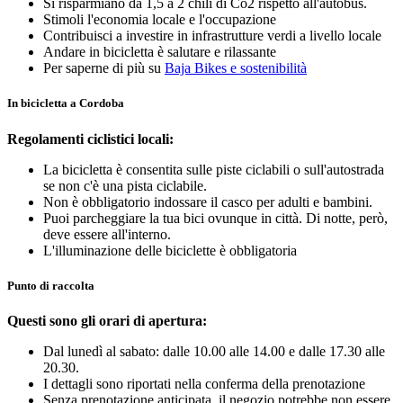
Si risparmiano da 1,5 a 2 chili di Co2 rispetto all'autobus.
Stimoli l'economia locale e l'occupazione
Contribuisci a investire in infrastrutture verdi a livello locale
Andare in bicicletta è salutare e rilassante
Per saperne di più su
Baja Bikes e sostenibilità
In bicicletta a Cordoba
Regolamenti ciclistici locali:
La bicicletta è consentita sulle piste ciclabili o sull'autostrada
se non c'è una pista ciclabile.
Non è obbligatorio indossare il casco per adulti e bambini.
Puoi parcheggiare la tua bici ovunque in città. Di notte, però,
deve essere all'interno.
L'illuminazione delle biciclette è obbligatoria
Punto di raccolta
Questi sono gli orari di apertura:
Dal lunedì al sabato: dalle 10.00 alle 14.00 e dalle 17.30 alle
20.30.
I dettagli sono riportati nella conferma della prenotazione
Senza prenotazione anticipata, il negozio potrebbe non essere