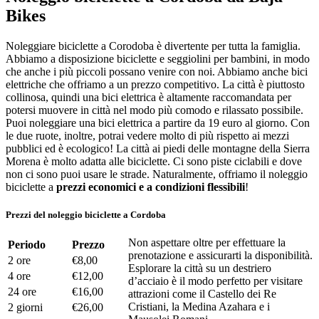
Bikes
Noleggiare biciclette a Corodoba è divertente per tutta la famiglia.
Abbiamo a disposizione biciclette e seggiolini per bambini, in modo
che anche i più piccoli possano venire con noi. Abbiamo anche bici
elettriche che offriamo a un prezzo competitivo. La città è piuttosto
collinosa, quindi una bici elettrica è altamente raccomandata per
potersi muovere in città nel modo più comodo e rilassato possibile.
Puoi noleggiare una bici elettrica a partire da 19 euro al giorno. Con
le due ruote, inoltre, potrai vedere molto di più rispetto ai mezzi
pubblici ed è ecologico! La città ai piedi delle montagne della Sierra
Morena è molto adatta alle biciclette. Ci sono piste ciclabili e dove
non ci sono puoi usare le strade. Naturalmente, offriamo il noleggio
biciclette a
prezzi economici e a condizioni flessibili
!
Prezzi del noleggio biciclette a Cordoba
Non aspettare oltre per effettuare la
Periodo
Prezzo
prenotazione e assicurarti la disponibilità.
2 ore
€8,00
Esplorare la città su un destriero
4 ore
€12,00
d’acciaio è il modo perfetto per visitare
24 ore
€16,00
attrazioni come il Castello dei Re
Cristiani, la Medina Azahara e i
2 giorni
€26,00