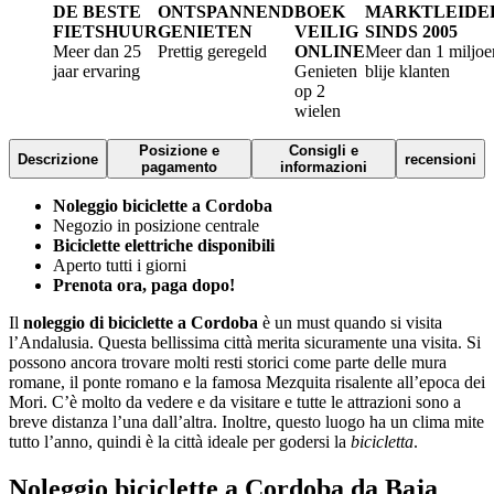
DE BESTE
ONTSPANNEND
BOEK
MARKTLEIDE
FIETSHUUR
GENIETEN
VEILIG
SINDS 2005
Meer dan 25
Prettig geregeld
ONLINE
Meer dan 1 miljoe
jaar ervaring
Genieten
blije klanten
op 2
wielen
Posizione e
Consigli e
Descrizione
recensioni
pagamento
informazioni
Noleggio biciclette a Cordoba
Negozio in posizione centrale
Biciclette elettriche disponibili
Aperto tutti i giorni
Prenota ora, paga dopo!
Il
noleggio di biciclette a Cordoba
è un must quando si visita
l’Andalusia. Questa bellissima città merita sicuramente una visita. Si
possono ancora trovare molti resti storici come parte delle mura
romane, il ponte romano e la famosa Mezquita risalente all’epoca dei
Mori. C’è molto da vedere e da visitare e tutte le attrazioni sono a
breve distanza l’una dall’altra. Inoltre, questo luogo ha un clima mite
tutto l’anno, quindi è la città ideale per godersi la
bicicletta
.
Noleggio biciclette a Cordoba da Baja