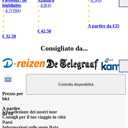
Fietstour: de
Azahara
4.5
(4)
highlights
4.8
(4)
4.7
(394)
A partire da €35
€ 42,50
€ 32,50
Consigliato da...
Controlla disponibilità
Prezzo per
bici
A partire
Una selezione dei nostri tour
da €8
Consigli per il tuo viaggio in città
Paesi
Informazioni sulle moto Baja