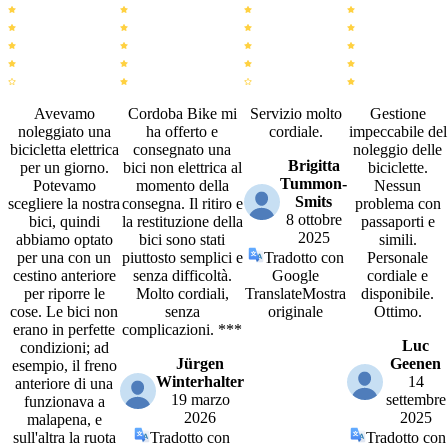
Avevamo
Cordoba Bike mi
Servizio molto
Gestione
noleggiato una
ha offerto e
cordiale.
impeccabile del
bicicletta elettrica
consegnato una
noleggio delle
Brigitta
per un giorno.
bici non elettrica al
biciclette.
Tummon-
Potevamo
momento della
Nessun
Smits
scegliere la nostra
consegna. Il ritiro e
problema con
8 ottobre
bici, quindi
la restituzione della
passaporti e
2025
abbiamo optato
bici sono stati
simili.
per una con un
piuttosto semplici e
Tradotto con
Personale
cestino anteriore
senza difficoltà.
Google
cordiale e
per riporre le
Molto cordiali,
Translate
Mostra
disponibile.
cose. Le bici non
senza
originale
Ottimo.
erano in perfette
complicazioni. ***
Luc
condizioni; ad
Jürgen
Geenen
esempio, il freno
Winterhalter
14
anteriore di una
19 marzo
settembre
funzionava a
2026
2025
malapena, e
sull'altra la ruota
Tradotto con
Tradotto con