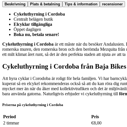
Beskrivning
Plats & betalning
Tips & information
recensioner
Cykeluthyrning i Cordoba
Centralt belägen butik
Elcyklar tillgängliga
Öppet dagligen
Boka nu, betala senare!
Cykeluthyrning i Cordoba
är ett måste när du besöker Andalusien. D
romerska muren, den romerska bron och den berömda Mezquita från mor
ett milt klimat året runt, så det är den perfekta staden att njuta av att ta
Cykeluthyrning i Cordoba från Baja Bikes
Att hyra cyklar i Corodoba är roligt för hela familjen. Vi har barncykla
kuperat så en elcykel rekommenderas också så att du kan röra dig runt
mycket mer än när du åker med kollektivtrafiken och det är miljövänl
bara använda gatorna. Naturligtvis erbjuder vi cykeluthyrning till
förm
Priserna på cykeluthyrning i Cordoba
Period
Pris
2 timmar
€8,00