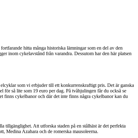
n fortfarande hitta många historiska lämningar som en del av den
gger inom cykelavstånd från varandra. Dessutom har den här platsen
elcyklar som vi erbjuder till ett konkurrenskraftigt pris. Det är ganska
 för så lite som 19 euro per dag. På tvåhjulingen får du också se
t finns cykelbanor och där det inte finns några cykelbanor kan du
a tillgänglighet. Att utforska staden på en stålhäst är det perfekta
slott, Medina Azahara och de romerska mausoleerna.