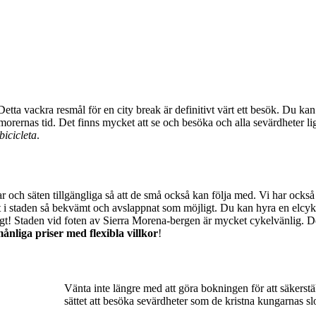
etta vackra resmål för en city break är definitivt värt ett besök. Du ka
ernas tid. Det finns mycket att se och besöka och alla sevärdheter li
bicicleta
.
r och säten tillgängliga så att de små också kan följa med. Vi har också 
 i staden så bekvämt och avslappnat som möjligt. Du kan hyra en elcykel
igt! Staden vid foten av Sierra Morena-bergen är mycket cykelvänlig. De
ånliga priser med flexibla villkor
!
Vänta inte längre med att göra bokningen för att säkerställ
sättet att besöka sevärdheter som de kristna kungarnas 