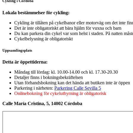
Cykling i Cordoba
Lokala bestämmelser för cykling:
Cykling är tillåten på cykelbanor eller motorväg om det inte f
Det är inte obligatoriskt att bära hjälm för vuxna och barn
Du kan parkera din cykel var som helst i staden. På natten mås
Cykelbelysning är obligatoriskt
Uppsamlingsplats
Detta är öppettiderna:
Måndag till lördag: kl. 10.00-14.00 och kl. 17.30-20.30
Detaljer finns i bokningsbekräftelsen
Utan förhandsbokning kan det hända att butiken inte är öppen
Parkering i närheten:
Parkering Calle Sevilla 5
Onlinebokning för cykeluthyrning är obligatorisk
Calle María Cristina, 5, 14002 Córdoba