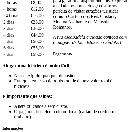
para garantir a disponibilidade. Explorar
2 horas
€8,00
a cidade no corcel de aço é a forma
4 horas
€12,00
perfeita de visitar atrações turísticas
24 horas
€16,00
como o Castelo dos Reis Cristãos, a
Medina Azahara e os Mausoléus
2 dias
€26,00
Romanos.
3 dias
€36,00
4 dias
€44,00
A tua escapadela à cidade começa com
5 dias
€50,00
o aluguer de bicicletas em Córdoba!
6 dias
€55,00
Pagamento
7 dias
€59,00
Alugar uma bicicleta é muito fácil!
Não é exigido qualquer depósito.
Franquia em caso de roubo ou de danos: valor total da
bicicleta.
É importante que saibas:
Altera ou cancela sem custos
O pagamento é efectuado no local (cartão de crédito ou
dinheiro)
Informações