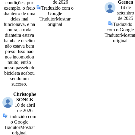
de 2026
Geenen
condições; por
14 de
exemplo, o freio
Traduzido com o
setembro
dianteiro de uma
Google
de 2025
delas mal
Tradutor
Mostrar
funcionava, e na
original
Traduzido
outra, a roda
com o Google
dianteira estava
Tradutor
Mostra
bamba e o selim
original
não estava bem
preso. Isso não
nos incomodou
muito, então
nosso passeio de
bicicleta acabou
sendo um
sucesso.
Christophe
SONCK
10 de abril
de 2026
Traduzido com
o Google
Tradutor
Mostrar
original