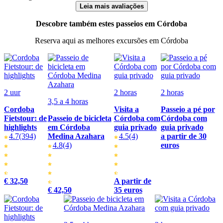
Leia mais avaliações
Descobre também estes passeios em Córdoba
Reserva aqui as melhores excursões em Córdoba
2 uur
2 horas
2 horas
3,5 a 4 horas
Cordoba
Visita a
Passeio a pé por
Fietstour: de
Passeio de bicicleta
Córdoba com
Córdoba com
highlights
em Córdoba
guia privado
guia privado
4.7
(394)
Medina Azahara
4.5
(4)
a partir de 30
4.8
(4)
euros
€ 32,50
A partir de
€ 42,50
35 euros