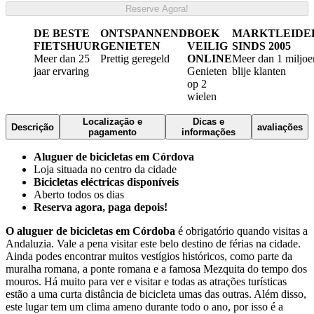
Reserve Agora!
DE BESTE
ONTSPANNEND
BOEK
MARKTLEIDE
FIETSHUUR
GENIETEN
VEILIG
SINDS 2005
Meer dan 25
Prettig geregeld
ONLINE
Meer dan 1 miljoe
jaar ervaring
Genieten
blije klanten
op 2
wielen
Localização e
Dicas e
Descrição
avaliações
pagamento
informações
Aluguer de bicicletas em Córdova
Loja situada no centro da cidade
Bicicletas eléctricas disponíveis
Aberto todos os dias
Reserva agora, paga depois!
O aluguer de bicicletas em Córdoba
é obrigatório quando visitas a
Andaluzia. Vale a pena visitar este belo destino de férias na cidade.
Ainda podes encontrar muitos vestígios históricos, como parte da
muralha romana, a ponte romana e a famosa Mezquita do tempo dos
mouros. Há muito para ver e visitar e todas as atrações turísticas
estão a uma curta distância de bicicleta umas das outras. Além disso,
este lugar tem um clima ameno durante todo o ano, por isso é a