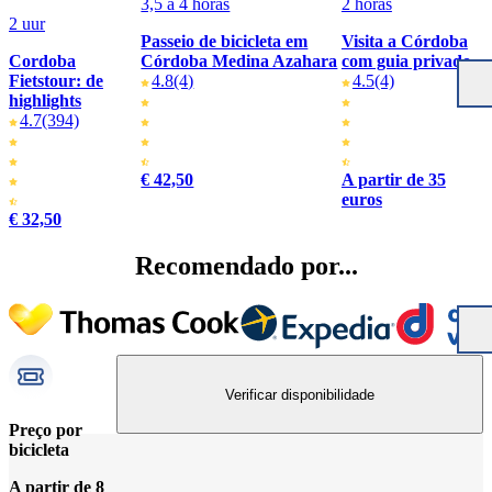
3,5 a 4 horas
2 horas
2 uur
Passeio de bicicleta em
Visita a Córdoba
Cordoba
Córdoba Medina Azahara
com guia privado
Fietstour: de
4.8
(4)
4.5
(4)
highlights
4.7
(394)
€ 42,50
A partir de 35
euros
€ 32,50
Recomendado por...
Verificar disponibilidade
Preço por
bicicleta
A partir de 8