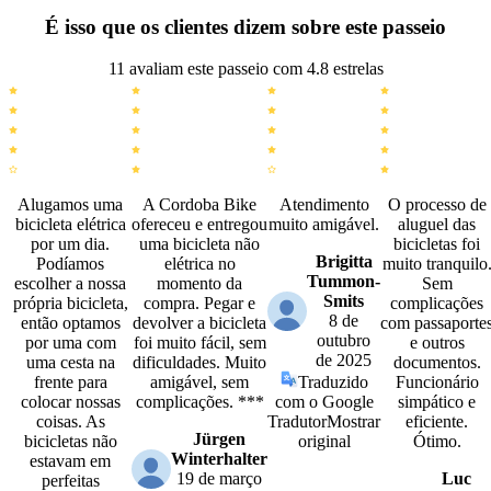
É isso que os clientes dizem sobre este passeio
11 avaliam este passeio com 4.8 estrelas
Alugamos uma
A Cordoba Bike
Atendimento
O processo de
bicicleta elétrica
ofereceu e entregou
muito amigável.
aluguel das
por um dia.
uma bicicleta não
bicicletas foi
Brigitta
Podíamos
elétrica no
muito tranquilo
Tummon-
escolher a nossa
momento da
Sem
Smits
própria bicicleta,
compra. Pegar e
complicações
8 de
então optamos
devolver a bicicleta
com passaporte
outubro
por uma com
foi muito fácil, sem
e outros
de 2025
uma cesta na
dificuldades. Muito
documentos.
frente para
amigável, sem
Traduzido
Funcionário
colocar nossas
complicações. ***
com o Google
simpático e
coisas. As
Tradutor
Mostrar
eficiente.
Jürgen
bicicletas não
original
Ótimo.
Winterhalter
estavam em
19 de março
Luc
perfeitas