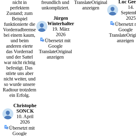
Luc Gee
nicht in
freundlich und
Translate
Original
14.
perfektem
unkompliziert.
anzeigen
Septem
Zustand; zum
Jürgen
2025
Beispiel
Winterhalter
funktionierte die
Übersetzt 
19. März
Vorderradbremse
Google
2026
bei einem kaum,
Translate
Origi
und beim
Übersetzt mit
anzeigen
anderen eierte
Google
das Vorderrad
Translate
Original
und der Sattel
anzeigen
war nicht richtig
befestigt. Das
störte uns aber
nicht weiter, und
so wurde unsere
Radtour trotzdem
ein Erfolg.
Christophe
SONCK
10. April
2026
Übersetzt mit
Google