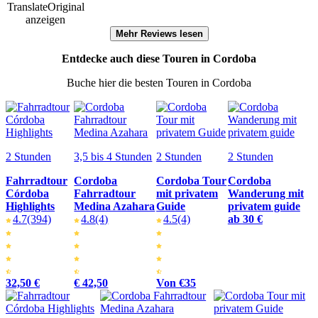
Translate
Original
anzeigen
Mehr Reviews lesen
Entdecke auch diese Touren in Cordoba
Buche hier die besten Touren in Cordoba
2 Stunden
3,5 bis 4 Stunden
2 Stunden
2 Stunden
Fahrradtour
Cordoba
Cordoba Tour
Cordoba
Córdoba
Fahrradtour
mit privatem
Wanderung mit
Highlights
Medina Azahara
Guide
privatem guide
4.7
(394)
4.8
(4)
4.5
(4)
ab 30 €
32,50 €
€ 42,50
Von €35