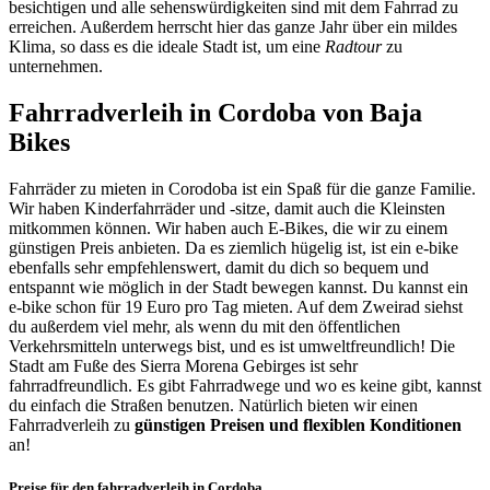
besichtigen und alle sehenswürdigkeiten sind mit dem Fahrrad zu
erreichen. Außerdem herrscht hier das ganze Jahr über ein mildes
Klima, so dass es die ideale Stadt ist, um eine
Radtour
zu
unternehmen.
Fahrradverleih in Cordoba von Baja
Bikes
Fahrräder zu mieten in Corodoba ist ein Spaß für die ganze Familie.
Wir haben Kinderfahrräder und -sitze, damit auch die Kleinsten
mitkommen können. Wir haben auch E-Bikes, die wir zu einem
günstigen Preis anbieten. Da es ziemlich hügelig ist, ist ein e-bike
ebenfalls sehr empfehlenswert, damit du dich so bequem und
entspannt wie möglich in der Stadt bewegen kannst. Du kannst ein
e-bike schon für 19 Euro pro Tag mieten. Auf dem Zweirad siehst
du außerdem viel mehr, als wenn du mit den öffentlichen
Verkehrsmitteln unterwegs bist, und es ist umweltfreundlich! Die
Stadt am Fuße des Sierra Morena Gebirges ist sehr
fahrradfreundlich. Es gibt Fahrradwege und wo es keine gibt, kannst
du einfach die Straßen benutzen. Natürlich bieten wir einen
Fahrradverleih zu
günstigen Preisen und flexiblen Konditionen
an!
Preise für den fahrradverleih in Cordoba