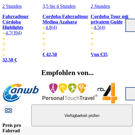
2 Stunden
3,5 bis 4 Stunden
2 Stunden
Fahrradtour
Cordoba Fahrradtour
Cordoba Tour mit
Córdoba
Medina Azahara
privatem Guide
Highlights
4.8
(4)
4.5
(4)
4.7
(394)
€ 42,50
Von €35
32,50 €
Empfohlen von...
Verfügbarkeit prüfen
Preis pro
Fahrrad