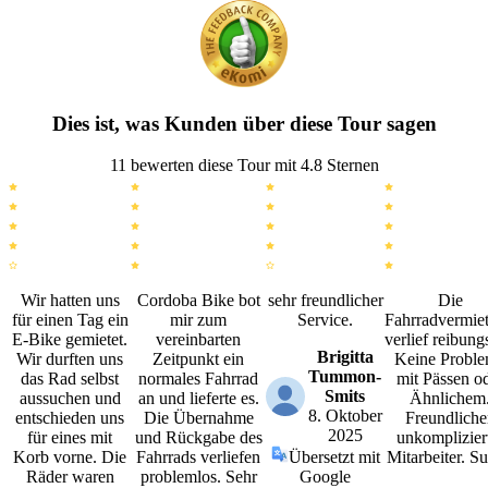
Dies ist, was Kunden über diese Tour sagen
11 bewerten diese Tour mit 4.8 Sternen
Wir hatten uns
Cordoba Bike bot
sehr freundlicher
Die
für einen Tag ein
mir zum
Service.
Fahrradvermie
E-Bike gemietet.
vereinbarten
verlief reibung
Brigitta
Wir durften uns
Zeitpunkt ein
Keine Probl
Tummon-
das Rad selbst
normales Fahrrad
mit Pässen o
Smits
aussuchen und
an und lieferte es.
Ähnlichem
8. Oktober
entschieden uns
Die Übernahme
Freundliche
2025
für eines mit
und Rückgabe des
unkomplizier
Korb vorne. Die
Fahrrads verliefen
Übersetzt mit
Mitarbeiter. Su
Räder waren
problemlos. Sehr
Google