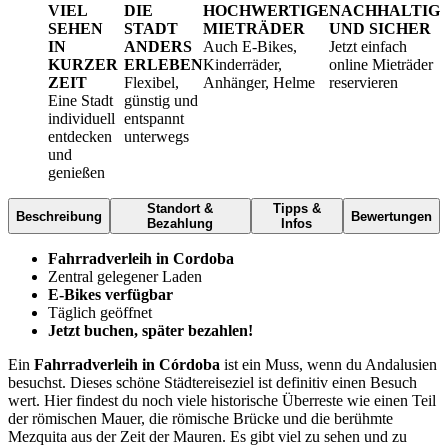
VIEL
DIE
HOCHWERTIGE
NACHHALTIG
SEHEN
STADT
MIETRÄDER
UND SICHER
IN
ANDERS
Auch E-Bikes,
Jetzt einfach
KURZER
ERLEBEN
Kinderräder,
online Mieträder
ZEIT
Flexibel,
Anhänger, Helme
reservieren
Eine Stadt
günstig und
individuell
entspannt
entdecken
unterwegs
und
genießen
Standort &
Tipps &
Beschreibung
Bewertungen
Bezahlung
Infos
Fahrradverleih in Cordoba
Zentral gelegener Laden
E-Bikes verfügbar
Täglich geöffnet
Jetzt buchen, später bezahlen!
Ein
Fahrradverleih in Córdoba
ist ein Muss, wenn du Andalusien
besuchst. Dieses schöne Städtereiseziel ist definitiv einen Besuch
wert. Hier findest du noch viele historische Überreste wie einen Teil
der römischen Mauer, die römische Brücke und die berühmte
Mezquita aus der Zeit der Mauren. Es gibt viel zu sehen und zu