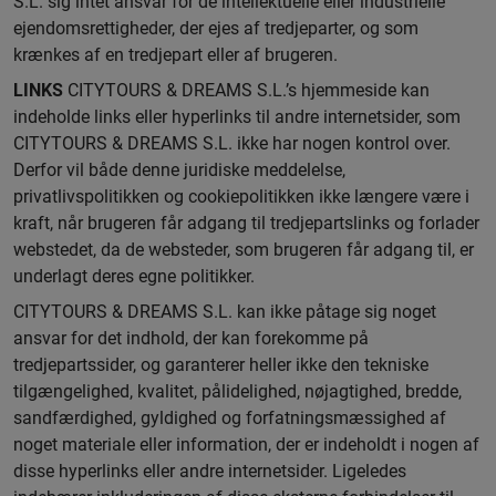
S.L. sig intet ansvar for de intellektuelle eller industrielle
ejendomsrettigheder, der ejes af tredjeparter, og som
krænkes af en tredjepart eller af brugeren.
LINKS
CITYTOURS & DREAMS S.L.’s hjemmeside kan
indeholde links eller hyperlinks til andre internetsider, som
CITYTOURS & DREAMS S.L. ikke har nogen kontrol over.
Derfor vil både denne juridiske meddelelse,
privatlivspolitikken og cookiepolitikken ikke længere være i
kraft, når brugeren får adgang til tredjepartslinks og forlader
webstedet, da de websteder, som brugeren får adgang til, er
underlagt deres egne politikker.
CITYTOURS & DREAMS S.L. kan ikke påtage sig noget
ansvar for det indhold, der kan forekomme på
tredjepartssider, og garanterer heller ikke den tekniske
tilgængelighed, kvalitet, pålidelighed, nøjagtighed, bredde,
sandfærdighed, gyldighed og forfatningsmæssighed af
noget materiale eller information, der er indeholdt i nogen af
disse hyperlinks eller andre internetsider. Ligeledes