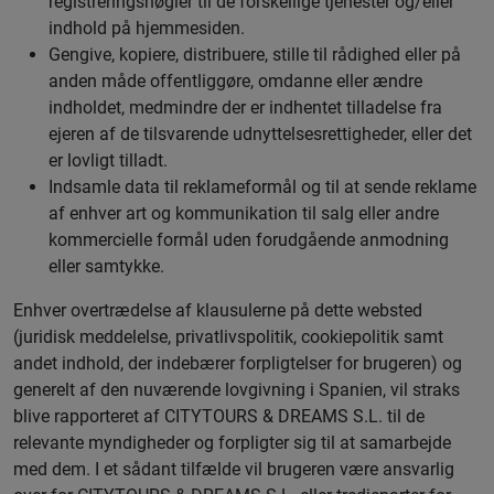
registreringsnøgler til de forskellige tjenester og/eller
indhold på hjemmesiden.
Gengive, kopiere, distribuere, stille til rådighed eller på
anden måde offentliggøre, omdanne eller ændre
indholdet, medmindre der er indhentet tilladelse fra
ejeren af de tilsvarende udnyttelsesrettigheder, eller det
er lovligt tilladt.
Indsamle data til reklameformål og til at sende reklame
af enhver art og kommunikation til salg eller andre
kommercielle formål uden forudgående anmodning
eller samtykke.
Enhver overtrædelse af klausulerne på dette websted
(juridisk meddelelse, privatlivspolitik, cookiepolitik samt
andet indhold, der indebærer forpligtelser for brugeren) og
generelt af den nuværende lovgivning i Spanien, vil straks
blive rapporteret af CITYTOURS & DREAMS S.L. til de
relevante myndigheder og forpligter sig til at samarbejde
med dem. I et sådant tilfælde vil brugeren være ansvarlig