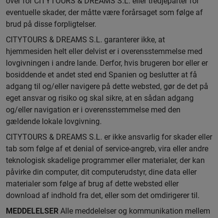
over for CITYTOURS & DREAMS S.L. eller tredjeparter for
eventuelle skader, der måtte være forårsaget som følge af
brud på disse forpligtelser.
CITYTOURS & DREAMS S.L. garanterer ikke, at
hjemmesiden helt eller delvist er i overensstemmelse med
lovgivningen i andre lande. Derfor, hvis brugeren bor eller er
bosiddende et andet sted end Spanien og beslutter at få
adgang til og/eller navigere på dette websted, gør de det på
eget ansvar og risiko og skal sikre, at en sådan adgang
og/eller navigation er i overensstemmelse med den
gældende lokale lovgivning.
CITYTOURS & DREAMS S.L. er ikke ansvarlig for skader eller
tab som følge af et denial of service-angreb, vira eller andre
teknologisk skadelige programmer eller materialer, der kan
påvirke din computer, dit computerudstyr, dine data eller
materialer som følge af brug af dette websted eller
download af indhold fra det, eller som det omdirigerer til.
MEDDELELSER
Alle meddelelser og kommunikation mellem