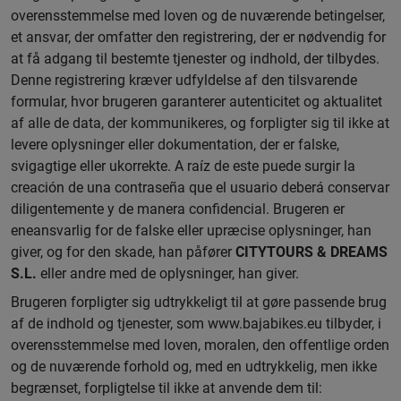
overensstemmelse med loven og de nuværende betingelser,
et ansvar, der omfatter den registrering, der er nødvendig for
at få adgang til bestemte tjenester og indhold, der tilbydes.
Denne registrering kræver udfyldelse af den tilsvarende
formular, hvor brugeren garanterer autenticitet og aktualitet
af alle de data, der kommunikeres, og forpligter sig til ikke at
levere oplysninger eller dokumentation, der er falske,
svigagtige eller ukorrekte. A raíz de este puede surgir la
creación de una contraseña que el usuario deberá conservar
diligentemente y de manera confidencial. Brugeren er
eneansvarlig for de falske eller upræcise oplysninger, han
giver, og for den skade, han påfører
CITYTOURS & DREAMS
S.L.
eller andre med de oplysninger, han giver.
Brugeren forpligter sig udtrykkeligt til at gøre passende brug
af de indhold og tjenester, som www.bajabikes.eu tilbyder, i
overensstemmelse med loven, moralen, den offentlige orden
og de nuværende forhold og, med en udtrykkelig, men ikke
begrænset, forpligtelse til ikke at anvende dem til: