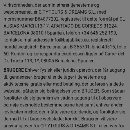
Virksomheden, der administrerer tjenesterne og
webdomænet, er CITYTOURS & DREAMS S.L. med
momsnummer B64877202, registreret til dette formål på CL
AUSIAS MARCH,13-17, APARTADO DE CORREOS 31224,
BARCELONA 08010 i Spanien, telefon +34 646 252 199,
kontakt-e-mail-adresse
info@bajabikes.eu,
registreret i
handelsregistret i Barcelona, ark B-365701, bind 40515, folio
60. Kontor- og korrespondanceadressen ligger på Carrer del
Dr. Trueta 113, 1º, 08005 Barcelona, Spanien.
BRUGERE
Enhver fysisk eller juridisk person, der får adgang
til, gennemser, bruger eller deltager i tjenesterne og
aktiviteterne, gratis eller mod betaling, der udføres via dette
websted, påtager sig betingelsen som BRUGER. Som sådan
forpligter de sig gennem en sådan adgang til at observere
og nøje overholde bestemmelserne heri samt enhver anden
lovbestemmelse, der måtte være gældende, og forpligter sig
dermed til at bruge webstedet korrekt. Brugeren vil være
ansvarlig over for CITYTOURS & DREAMS S.L. eller over for