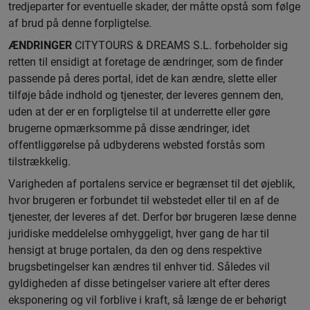
tredjeparter for eventuelle skader, der måtte opstå som følge
af brud på denne forpligtelse.
ÆNDRINGER
CITYTOURS & DREAMS S.L. forbeholder sig
retten til ensidigt at foretage de ændringer, som de finder
passende på deres portal, idet de kan ændre, slette eller
tilføje både indhold og tjenester, der leveres gennem den,
uden at der er en forpligtelse til at underrette eller gøre
brugerne opmærksomme på disse ændringer, idet
offentliggørelse på udbyderens websted forstås som
tilstrækkelig.
Varigheden af portalens service er begrænset til det øjeblik,
hvor brugeren er forbundet til webstedet eller til en af de
tjenester, der leveres af det. Derfor bør brugeren læse denne
juridiske meddelelse omhyggeligt, hver gang de har til
hensigt at bruge portalen, da den og dens respektive
brugsbetingelser kan ændres til enhver tid. Således vil
gyldigheden af disse betingelser variere alt efter deres
eksponering og vil forblive i kraft, så længe de er behørigt