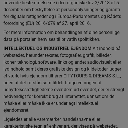
anvende bestemmelserne i den organiske lov 3/2018 af 5.
december om beskyttelse af personoplysninger og garanti
for digitale rettigheder og i Europa-Parlamentets og Rådets
forordning (EU) 2016/679 af 27. april 2016.
For mere information om behandlingen af dine personlige
data på portalen henvises til privatlivspolitikken.
INTELLEKTUEL OG INDUSTRIEL EJENDOM
Alt indhold på
webstedet, herunder tekster, fotografier, grafik, billeder,
ikoner, teknologi, software, links og andet audiovisuelt eller
lydindhold samt deres grafiske design og kildekoder, udgør
et værk, hvis ejendom tilhører CITYTOURS & DREAMS S.L.,
uden at det forstås som tildelt brugeren nogen af
udnyttelsesrettighederne over dem ud over det, der er strengt
nødvendigt for korrekt brug af internettet, uanset om de
måske eller måske ikke er underlagt intellektuel
ejendomsret.
Ligeledes er alle varemærker, handelsnavne eller
karakteristiske tegn af enhver art, der vises på webstedet,