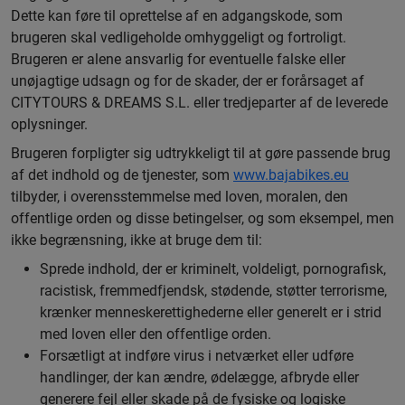
Dette kan føre til oprettelse af en adgangskode, som
brugeren skal vedligeholde omhyggeligt og fortroligt.
Brugeren er alene ansvarlig for eventuelle falske eller
unøjagtige udsagn og for de skader, der er forårsaget af
CITYTOURS & DREAMS S.L. eller tredjeparter af de leverede
oplysninger.
Brugeren forpligter sig udtrykkeligt til at gøre passende brug
af det indhold og de tjenester, som
www.bajabikes.eu
tilbyder, i overensstemmelse med loven, moralen, den
offentlige orden og disse betingelser, og som eksempel, men
ikke begrænsning, ikke at bruge dem til:
Sprede indhold, der er kriminelt, voldeligt, pornografisk,
racistisk, fremmedfjendsk, stødende, støtter terrorisme,
krænker menneskerettighederne eller generelt er i strid
med loven eller den offentlige orden.
Forsætligt at indføre virus i netværket eller udføre
handlinger, der kan ændre, ødelægge, afbryde eller
generere fejl eller skade på de fysiske og logiske