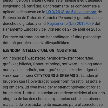
personlige oplysninger i overensstemmelse med gældende
lovgivning på området. Concretamente, se compromete a
aplicar lo dispuesto en la
LO 3/2018, de 5 de diciembre
, de
Protección de Datos de Carácter Personal y garantía de los
derechos digitales, y en el
Reglamento (UE) 2016/679
del
Parlamento Europeo y del Consejo de 27 de abril de 2016.
For mere information om behandlingen af dine personlige
data på portalen, se privatlivspolitikken.
EJENDOM INTELLEKTUEL OG INDUSTRIEL
Alt indhold på webstedet, herunder tekster, fotografier,
grafikker, billeder, ikoner, teknologi, software, links og andet
audiovisuelt indhold, samt grafik og kildekoder, udgør et
værk, som tilhører
CITYTOURS & DREAMS S.
L., uden at
brugeren kan få overdraget nogen form for ret til at udtale
sig om dem, ud over hvad der er strengt nødvendigt for at
bruge dem.
L.
sin que puedan entenderse cedidos al usuario
ninguno de los derechos de explotación sobre los mismos
más allá de lo estrictamente necesario para el correcto uso