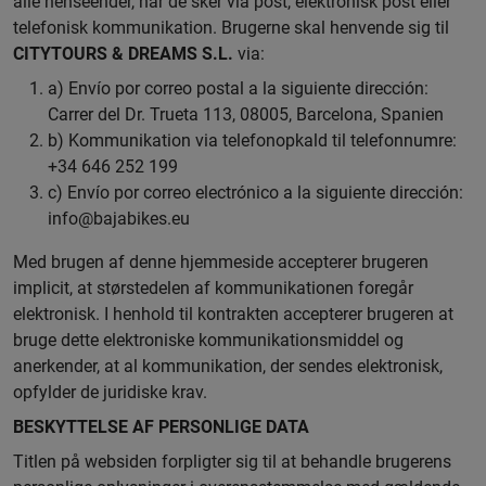
alle henseender, når de sker via post, elektronisk post eller
telefonisk kommunikation. Brugerne skal henvende sig til
CITYTOURS & DREAMS S.L.
via:
a) Envío por correo postal a la siguiente dirección:
Carrer del Dr. Trueta 113, 08005, Barcelona, Spanien
b) Kommunikation via telefonopkald til telefonnumre:
+34 646 252 199
c) Envío por correo electrónico a la siguiente dirección:
info@bajabikes.eu
Med brugen af denne hjemmeside accepterer brugeren
implicit, at størstedelen af kommunikationen foregår
elektronisk. I henhold til kontrakten accepterer brugeren at
bruge dette elektroniske kommunikationsmiddel og
anerkender, at al kommunikation, der sendes elektronisk,
opfylder de juridiske krav.
BESKYTTELSE AF PERSONLIGE DATA
Titlen på websiden forpligter sig til at behandle brugerens