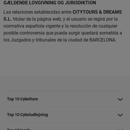
GÆLDENDE LOVGIVNING OG JURISDIKTION
Las relaciones establecidas entre
CITYTOURS & DREAMS
S.L.
titular de la página web, y el usuario se regirá por la
normativa española vigente y la resolución de cualquier
posible controversia que pueda surgir quedará sometida a
los Juzgados y tribunales de la ciudad de BARCELONA.
Top 10 Cykelture
Cykeltur i Barcelona: højdepunkterne
Top 10 Cykeludlejning
Cykeltur i Berlin: højdepunkterne
Barcelona Cykeludlejning