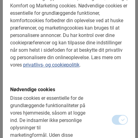
Denne tekst er en automatisk genereret oversættelse, som
Komfort og Marketing cookies.
Nødvendige cookies er
fungerer som en guide til at forstå den officielle spanske
essentielle for grundlæggende funktioner,
version. Den spanske version er førende.
komfortcookies forbedrer din oplevelse ved at huske
præferencer, og marketingcookies kan bruges til at
personalisere annoncer.
Du har kontrol over dine
Español
cookiepræferencer og kan tilpasse dine indstillinger
når som helst i sidefoden for at beskytte dit privatliv
CITYTOURS & DREAMS S.L.,
responsable de este site web,
og personalisere din onlineoplevelse.
Læs mere om
pone a disposición de los usuarios de Internet el presente
vores
privatlivs- og cookiepolitik
.
documento, cuya finalidad es cumplir las obligaciones
establecidas en la
Ley 34/2002, de 11 de junio, de Servicios
de la Sociedad de la Información y de Comercio Electrónico
Nødvendige cookies
(LSSICE)
y demás normativa aplicable, así como
Disse cookies er essentielle for de
proporcionar información sobre las condiciones de uso.
grundlæggende funktionaliteter på
IDENTIFIKATIONSOPLYSNINGER
vores hjemmeside, såsom at logge
I overensstemmelse med den informationspligt, der er
ind.
De indsamler ikke personlige
fastsat i
art. 10 LSSICE
, a continuación, se facilitan los
oplysninger til
datos necesarios del titular de la página web:
marketingformål.
Uden disse