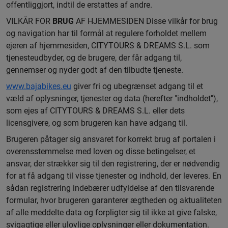
offentliggjort, indtil de erstattes af andre.
VILKÅR FOR
BRUG
AF HJEMMESIDEN Disse vilkår for brug
og navigation har til formål at regulere forholdet mellem
ejeren af hjemmesiden, CITYTOURS & DREAMS S.L. som
tjenesteudbyder, og de brugere, der får adgang til,
gennemser og nyder godt af den tilbudte tjeneste.
www.bajabikes.eu
giver fri og ubegrænset adgang til et
væld af oplysninger, tjenester og data (herefter "indholdet"),
som ejes af CITYTOURS & DREAMS S.L. eller dets
licensgivere, og som brugeren kan have adgang til.
Brugeren påtager sig ansvaret for korrekt brug af portalen i
overensstemmelse med loven og disse betingelser, et
ansvar, der strækker sig til den registrering, der er nødvendig
for at få adgang til visse tjenester og indhold, der leveres. En
sådan registrering indebærer udfyldelse af den tilsvarende
formular, hvor brugeren garanterer ægtheden og aktualiteten
af alle meddelte data og forpligter sig til ikke at give falske,
svigagtige eller ulovlige oplysninger eller dokumentation.