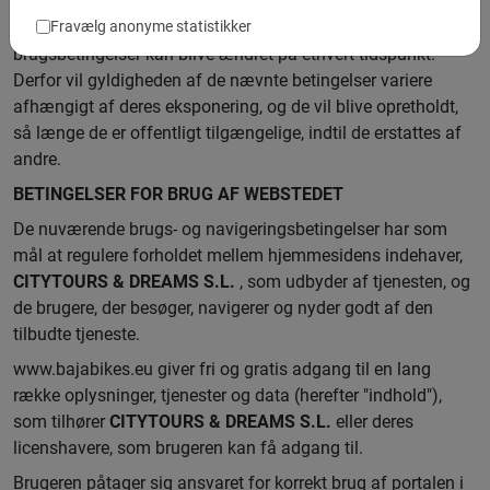
tilfælde, hvor han vil bruge portalen, læse denne juridiske
erklæring grundigt igennem, da de respektive
Fravælg anonyme statistikker
brugsbetingelser kan blive ændret på ethvert tidspunkt.
Derfor vil gyldigheden af de nævnte betingelser variere
afhængigt af deres eksponering, og de vil blive opretholdt,
så længe de er offentligt tilgængelige, indtil de erstattes af
andre.
BETINGELSER FOR BRUG AF WEBSTEDET
De nuværende brugs- og navigeringsbetingelser har som
mål at regulere forholdet mellem hjemmesidens indehaver,
CITYTOURS & DREAMS S.L.
, som udbyder af tjenesten, og
de brugere, der besøger, navigerer og nyder godt af den
tilbudte tjeneste.
www.bajabikes.eu giver fri og gratis adgang til en lang
række oplysninger, tjenester og data (herefter "indhold"),
som tilhører
CITYTOURS & DREAMS S.L
.
eller deres
licenshavere, som brugeren kan få adgang til.
Brugeren påtager sig ansvaret for korrekt brug af portalen i