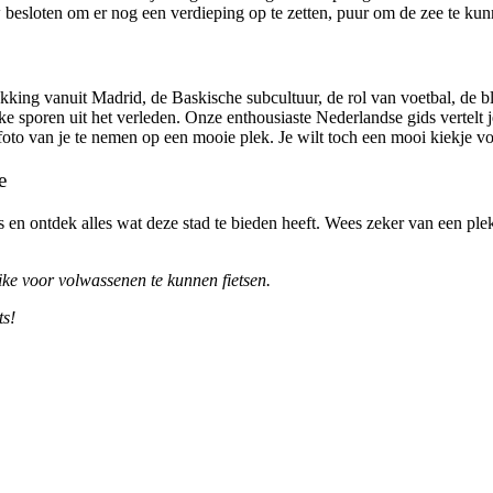
 besloten om er nog een verdieping op te zetten, puur om de zee te ku
ukking vanuit Madrid, de Baskische subcultuur, de rol van voetbal, de b
ke sporen uit het verleden. Onze enthousiaste Nederlandse gids vertelt je
to van je te nemen op een mooie plek. Je wilt toch een mooi kiekje voo
e
kes en ontdek alles wat deze stad te bieden heeft. Wees zeker van een p
ike voor volwassenen te kunnen fietsen.
ts!