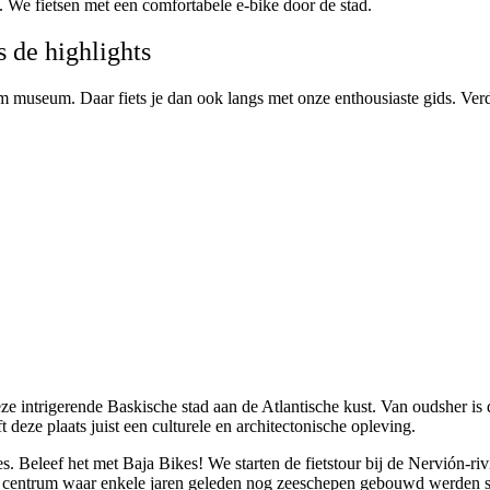
ad. We fietsen met een comfortabele e-bike door de stad.
s de highlights
eim museum. Daar fiets je dan ook langs met onze enthousiaste gids. Ve
deze intrigerende Baskische stad aan de Atlantische kust. Van oudsher i
deze plaats juist een culturele en architectonische opleving.
s. Beleef het met Baja Bikes! We starten de fietstour bij de Nervión-ri
et centrum waar enkele jaren geleden nog zeeschepen gebouwd werde