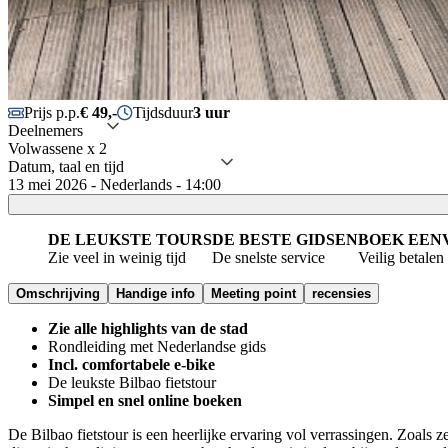
Prijs p.p.
€ 49,-
Tijdsduur
3 uur
Deelnemers
Volwassene x 2
Datum, taal en tijd
13 mei 2026 - Nederlands - 14:00
DE LEUKSTE TOURS
DE BESTE GIDSEN
BOEK EEN
Zie veel in weinig tijd
De snelste service
Veilig betalen
Omschrijving
Handige info
Meeting point
recensies
Zie alle highlights van de stad
Rondleiding met Nederlandse gids
Incl. comfortabele e-bike
De leukste Bilbao fietstour
Simpel en snel online boeken
De Bilbao fietstour is een heerlijke ervaring vol verrassingen. Zoals 