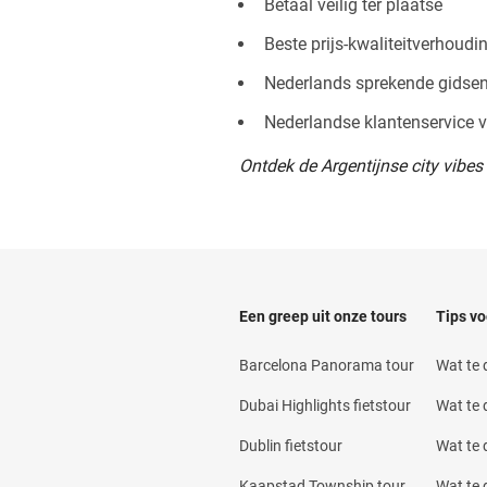
Betaal veilig ter plaatse
Beste prijs-kwaliteitverhoudi
Nederlands sprekende gidsen
Nederlandse klantenservice vo
Ontdek de Argentijnse city vibes o
Een greep uit onze tours
Tips vo
Barcelona Panorama tour
Wat te
Dubai Highlights fietstour
Wat te 
Dublin fietstour
Wat te d
Kaapstad Township tour
Wat te 