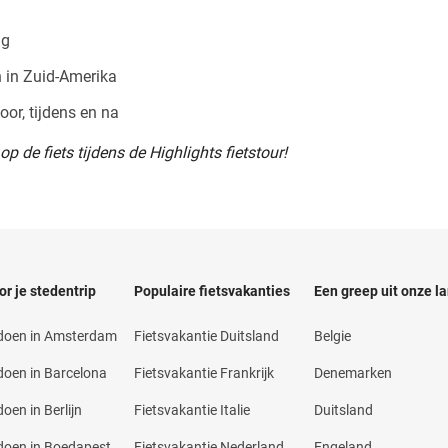
ng
 in Zuid-Amerika
or, tijdens en na
p de fiets tijdens de Highlights fietstour!
or je stedentrip
Populaire fietsvakanties
Een greep uit onze l
 doen in Amsterdam
Fietsvakantie Duitsland
Belgie
doen in Barcelona
Fietsvakantie Frankrijk
Denemarken
oen in Berlijn
Fietsvakantie Italie
Duitsland
doen in Boedapest
Fietsvakantie Nederland
Engeland