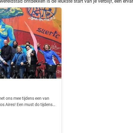
ereldstad ontdekken is de leukste start van je verblijf, een erva
met ons mee tijdens een van
os Aires! Een must do tijdens