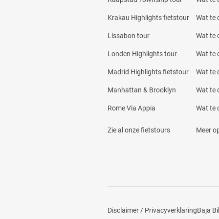
Krakau Highlights fietstour
Wat te 
Lissabon tour
Wat te 
Londen Highlights tour
Wat te 
Madrid Highlights fietstour
Wat te 
Manhattan & Brooklyn
Wat te 
Rome Via Appia
Wat te 
Zie al onze fietstours
Meer op
Disclaimer / Privacyverklaring
Baja Bi