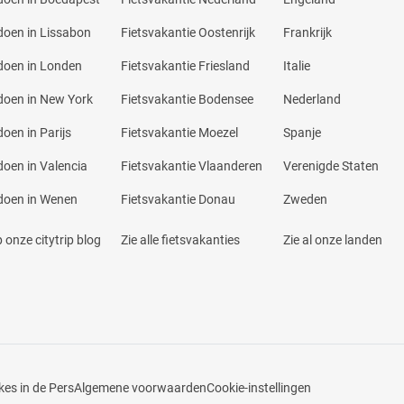
doen in Lissabon
Fietsvakantie Oostenrijk
Frankrijk
doen in Londen
Fietsvakantie Friesland
Italie
doen in New York
Fietsvakantie Bodensee
Nederland
doen in Parijs
Fietsvakantie Moezel
Spanje
doen in Valencia
Fietsvakantie Vlaanderen
Verenigde Staten
doen in Wenen
Fietsvakantie Donau
Zweden
 onze citytrip blog
Zie alle fietsvakanties
Zie al onze landen
kes in de Pers
Algemene voorwaarden
Cookie-instellingen