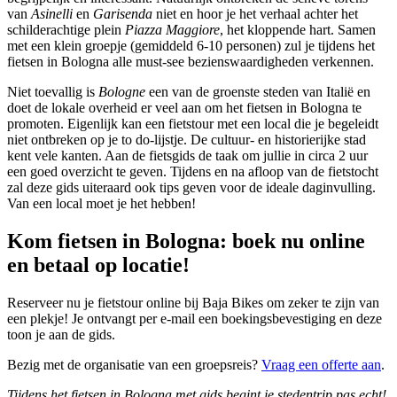
van
Asinelli
en
Garisenda
niet en hoor je het verhaal achter het
schilderachtige plein
Piazza Maggiore
, het kloppende hart. Samen
met een klein groepje (gemiddeld 6-10 personen) zul je tijdens het
fietsen in Bologna alle must-see bezienswaardigheden verkennen.
Niet toevallig is
Bologne
een van de groenste steden van Italië en
doet de lokale overheid er veel aan om het fietsen in Bologna te
promoten. Eigenlijk kan een fietstour met een local die je begeleidt
niet ontbreken op je to do-lijstje. De cultuur- en historierijke stad
kent vele kanten. Aan de fietsgids de taak om jullie in circa 2 uur
een goed overzicht te geven. Tijdens en na afloop van de fietstocht
zal deze gids uiteraard ook tips geven voor de ideale daginvulling.
Van een local moet je het hebben!
Kom fietsen in Bologna: boek nu online
en betaal op locatie!
Reserveer nu je fietstour online bij Baja Bikes om zeker te zijn van
een plekje! Je ontvangt per e-mail een boekingsbevestiging en deze
toon je aan de gids.
Bezig met de organisatie van een groepsreis?
Vraag een offerte aan
.
Tijdens het fietsen in Bologna met gids begint je stedentrip pas echt!