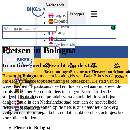
Nederlands
Inloggen
English
Español
Deutsch
Français
Dansk
Nederlands
Fietsen in Bologna
Inloggen
In no time goed overzicht van de stad
Nederlands
Bestemmingen
Fietstochten
Fietsverhuur
Mountai
Fietsen in Bologna
met een lokale gids van Baja Bikes is dé manier
Tours
English
om deze Italiaanse topbestemming te ontdekken. De stad van de
Español
wereldberoemde pastasaus deed en doet er veel aan om zowel de
Deutsch
locals als de toeristen op de fiets te krijgen. Vooral onder de
Français
studenten is de fiets een populair vervoersmiddel. Je zou bijna
denken dat je in een Nederlandse stad bent aan de hoeveelheid
Dansk
fietsers. De stad verkennen op de fiets is dus naast leuk ook erg
Nederlands
veilig en daardoor toegankelijk en dat maakt een fietstocht geschikt
voor alle leeftijden!
Fietsen in Bologna