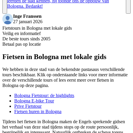
leerden de stad kennen, hij toonde ons de opbouw van
Bologna. Bedankt!
Inge Franssen
27 januari 2026
Fietstours in Bologna met lokale gids
Veilig en informatief
De beste tours sinds 2005
Betaal pas op locatie
Fietsen in Bologna met lokale gids
We hebben in deze stad van de bekendste pastasaus verschillende
tours beschikbaar. Klik op onderstaande links voor meer informatie
over de verschillende tours of lees eerst meer over fietsen in
Bologna op deze pagina.
Bologna Fietstour: de highlights
Bologna E-bike Tour
Prive Fietstour
Fietsen huren in Bologna
Tijdens het fietsen in Bologna maken de Engels sprekende gidsen
het verhaal van deze stad tijdens stops op de route persoonlijk,
begrijpelijk en interessant. Natuurlijk ontbreken de scheve torens