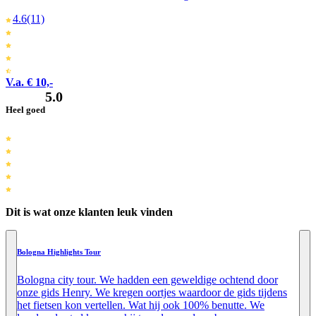
4.6
(11)
V.a. € 10,-
5.0
Heel goed
Dit is wat onze klanten leuk vinden
Bologna Highlights Tour
Bologna city tour. We hadden een geweldige ochtend door
onze gids Henry. We kregen oortjes waardoor de gids tijdens
het fietsen kon vertellen. Wat hij ook 100% benutte. We