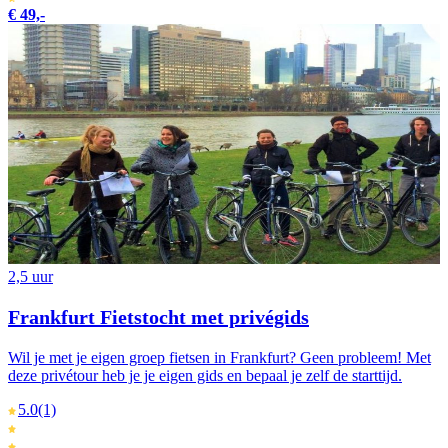
€ 49,-
2,5 uur
Frankfurt Fietstocht met privégids
Wil je met je eigen groep fietsen in Frankfurt? Geen probleem! Met
deze privétour heb je je eigen gids en bepaal je zelf de starttijd.
5.0
(1)