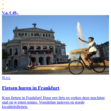
V.a. € 49,-
N.v.t.
Fietsen huren in Frankfurt
Kom fietsen in Frankfurt! Huur een fiets en verken deze prachtige
stad op je eigen tempo. Voordelige tarieven en goede
kwaliteitsfietsen.