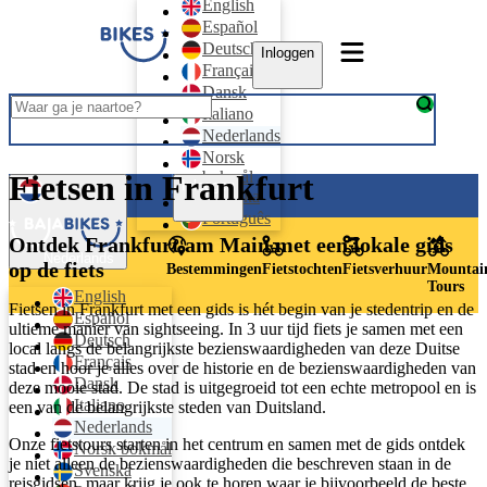
English
Español
Deutsch
Inloggen
Français
Dansk
Italiano
Nederlands
Norsk
bokmål
Fietsen in Frankfurt
Inloggen
Svenska
Português
Ontdek Frankfurt am Main met een lokale gids
Nederlands
op de fiets
Bestemmingen
Fietstochten
Fietsverhuur
Mountai
Tours
English
Fietsen in Frankfurt met een gids is hét begin van je stedentrip en de
Español
ultieme manier van sightseeing. In 3 uur tijd fiets je samen met een
Deutsch
local langs de belangrijkste bezienswaardigheden van deze Duitse
Français
stad en hoor je alles over de historie en de bezienswaardigheden van
Dansk
deze mooie stad. De stad is uitgegroeid tot een echte metropool en is
Italiano
een van de belangrijkste steden van Duitsland.
Nederlands
Onze fietstours starten in het centrum en samen met de gids ontdek
Norsk bokmål
je niet alleen de bezienswaardigheden die beschreven staan in de
Svenska
reisgidsen, maar krijg je ook te horen waar je bijvoorbeeld de beste