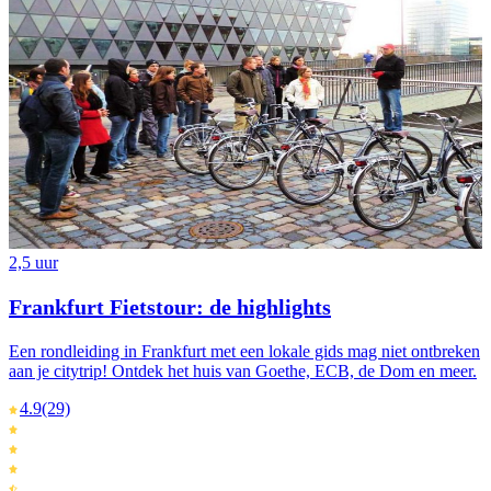
2,5 uur
Frankfurt Fietstour: de highlights
Een rondleiding in Frankfurt met een lokale gids mag niet ontbreken
aan je citytrip! Ontdek het huis van Goethe, ECB, de Dom en meer.
4.9
(29)