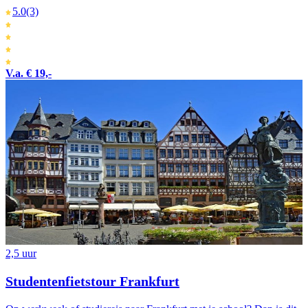
5.0
(3)
V.a. € 19,-
2,5 uur
Studentenfietstour Frankfurt