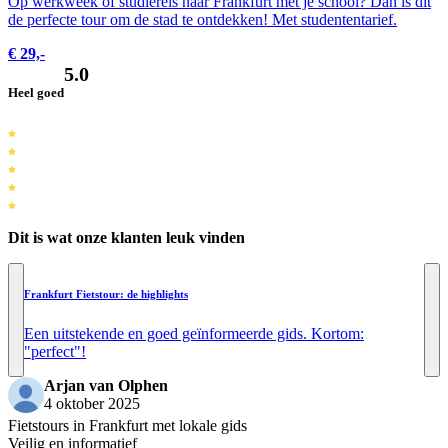
Op werkweek of studiereis naar Frankfurt met je school? Dan is dit
de perfecte tour om de stad te ontdekken! Met studententarief.
€ 29,-
5.0
Heel goed
Dit is wat onze klanten leuk vinden
Frankfurt Fietstour: de highlights
Een uitstekende en goed geïnformeerde gids. Kortom:
"perfect"!
Arjan van Olphen
4 oktober 2025
Fietstours in Frankfurt met lokale gids
Veilig en informatief