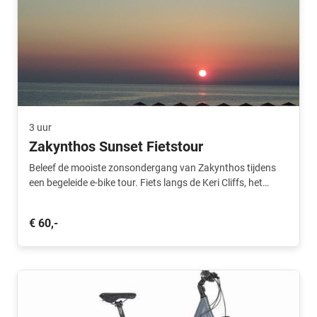
3 uur
Zakynthos Sunset Fietstour
Beleef de mooiste zonsondergang van Zakynthos tijdens
een begeleide e-bike tour. Fiets langs de Keri Cliffs, het
Mizithres-uitkijkpunt en geniet van spectaculaire uitzichten
over de Ionische Zee.
€ 60,-