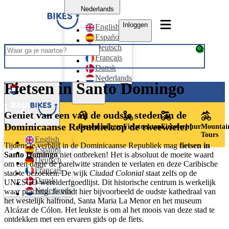
Nederlands
Inloggen
English
Español
Deutsch
Français
Dansk
Nederlands
Fietsen in Santo Domingo
Inloggen
Geniet van een van de oudste steden in de
Nederlands
Dominicaanse Republiek op de tweewieler!
Bestemmingen
Fietstochten
Fietsverhuur
Mountai
Tours
English
Tijdens je verblijf in de Dominicaanse Republiek mag
fietsen in
Español
Santo Domingo
niet ontbreken! Het is absoluut de moeite waard
Deutsch
om een dagje de parelwitte stranden te verlaten en deze Caribische
Français
stad te bezoeken. De wijk
Ciudad Colonial
staat zelfs op de
Dansk
UNESCO werelderfgoedlijst. Dit historische centrum is werkelijk
Nederlands
waar prachtig. Je vindt hier bijvoorbeeld de oudste kathedraal van
het westelijk halfrond, Santa Maria La Menor en het museum
Alcázar de Cólon. Het leukste is om al het moois van deze stad te
ontdekken met een ervaren gids op de fiets.