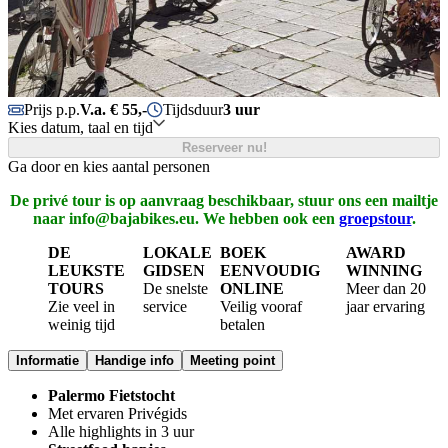
Prijs p.p.
V.a. € 55,-
Tijdsduur
3 uur
Kies datum, taal en tijd
Reserveer nu!
Ga door en kies aantal personen
De privé tour is op aanvraag beschikbaar, stuur ons een mailtje
naar info@bajabikes.eu. We hebben ook een
groepstour
.
DE
LOKALE
BOEK
AWARD
LEUKSTE
GIDSEN
EENVOUDIG
WINNING
TOURS
De snelste
ONLINE
Meer dan 20
Zie veel in
service
Veilig vooraf
jaar ervaring
weinig tijd
betalen
Informatie
Handige info
Meeting point
Palermo Fietstocht
Met ervaren Privégids
Alle highlights in 3 uur