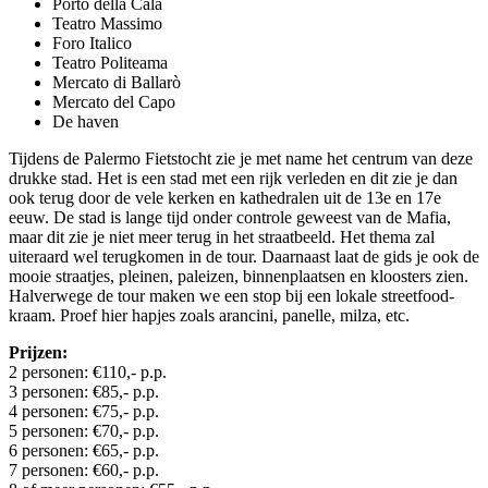
Porto della Cala
Teatro Massimo
Foro Italico
Teatro Politeama
Mercato di Ballarò
Mercato del Capo
De haven
Tijdens de Palermo Fietstocht zie je met name het centrum van deze
drukke stad. Het is een stad met een rijk verleden en dit zie je dan
ook terug door de vele kerken en kathedralen uit de 13e en 17e
eeuw. De stad is lange tijd onder controle geweest van de Mafia,
maar dit zie je niet meer terug in het straatbeeld. Het thema zal
uiteraard wel terugkomen in de tour. Daarnaast laat de gids je ook de
mooie straatjes, pleinen, paleizen, binnenplaatsen en kloosters zien.
Halverwege de tour maken we een stop bij een lokale streetfood-
kraam. Proef hier hapjes zoals arancini, panelle, milza, etc.
Prijzen:
2 personen: €110,- p.p.
3 personen: €85,- p.p.
4 personen: €75,- p.p.
5 personen: €70,- p.p.
6 personen: €65,- p.p.
7 personen: €60,- p.p.