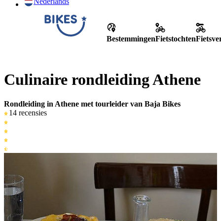
Nederlands
Bestemmingen
Fietstochten
Fietsv
Culinaire rondleiding Athene
Rondleiding in Athene met tourleider van Baja Bikes
14 recensies