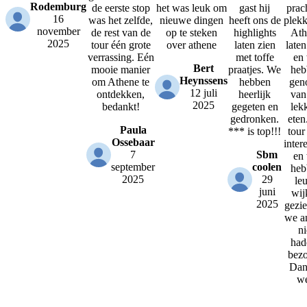
Rodemburg
de eerste stop
het was leuk om
gast hij
prac
16
was het zelfde,
nieuwe dingen
heeft ons de
plekk
november
de rest van de
op te steken
highlights
Ath
2025
tour één grote
over athene
laten zien
laten
verrassing. Eén
met toffe
en
Bert
mooie manier
praatjes. We
heb
Heynssens
om Athene te
hebben
gen
12 juli
ontdekken,
heerlijk
van
2025
bedankt!
gegeten en
lek
gedronken.
eten
Paula
*** is top!!!
tour
Ossebaar
inter
7
Sbm
en
september
coolen
heb
2025
29
le
juni
wij
2025
gezie
we a
ni
had
bezo
Dan
we