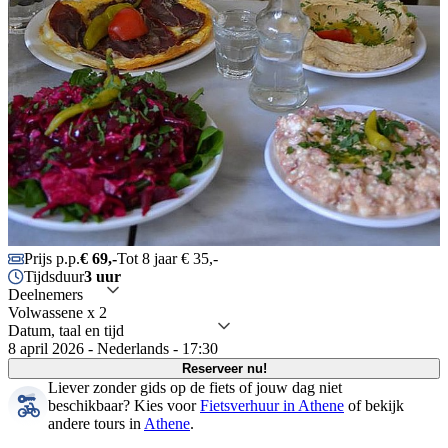
Prijs p.p.
€ 69,-
Tot 8 jaar € 35,-
Tijdsduur
3 uur
Deelnemers
Volwassene x 2
Datum, taal en tijd
8 april 2026 - Nederlands - 17:30
Reserveer nu!
Liever zonder gids op de fiets of jouw dag niet
beschikbaar?
Kies voor
Fietsverhuur in Athene
of bekijk
andere tours in
Athene
.