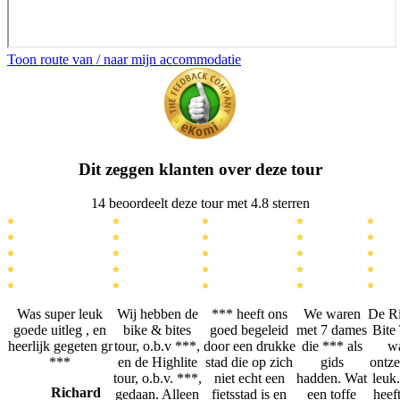
Toon route van / naar mijn accommodatie
Dit zeggen klanten over deze tour
14 beoordeelt deze tour met 4.8 sterren
Was super leuk
Wij hebben de
*** heeft ons
We waren
De R
goede uitleg , en
bike & bites
goed begeleid
met 7 dames
Bite
heerlijk gegeten gr
tour, o.b.v ***,
door een drukke
die *** als
w
***
en de Highlite
stad die op zich
gids
ontze
tour, o.b.v. ***,
niet echt een
hadden. Wat
leuk
Richard
gedaan. Alleen
fietsstad is en
een toffe
heef