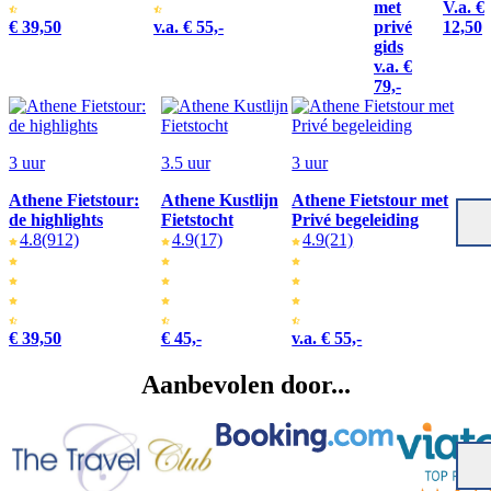
met
V.a. €
€ 39,50
v.a. € 55,-
privé
12,50
gids
v.a. €
79,-
3 uur
3.5 uur
3 uur
Athene Fietstour:
Athene Kustlijn
Athene Fietstour met
de highlights
Fietstocht
Privé begeleiding
4.8
(912)
4.9
(17)
4.9
(21)
€ 39,50
€ 45,-
v.a. € 55,-
Aanbevolen door...