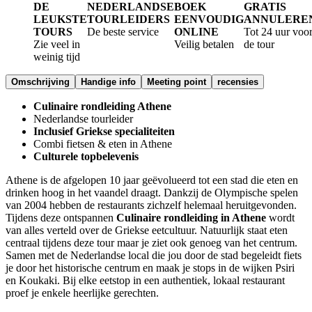
DE
NEDERLANDSE
BOEK
GRATIS
LEUKSTE
TOURLEIDERS
EENVOUDIG
ANNULERE
TOURS
De beste service
ONLINE
Tot 24 uur voo
Zie veel in
Veilig betalen
de tour
weinig tijd
Omschrijving
Handige info
Meeting point
recensies
Culinaire rondleiding Athene
Nederlandse tourleider
Inclusief Griekse specialiteiten
Combi fietsen & eten in Athene
Culturele topbelevenis
Athene is de afgelopen 10 jaar geëvolueerd tot een stad die eten en
drinken hoog in het vaandel draagt. Dankzij de Olympische spelen
van 2004 hebben de restaurants zichzelf helemaal heruitgevonden.
Tijdens deze ontspannen
Culinaire rondleiding in Athene
wordt
van alles verteld over de Griekse eetcultuur. Natuurlijk staat eten
centraal tijdens deze tour maar je ziet ook genoeg van het centrum.
Samen met de Nederlandse local die jou door de stad begeleidt fiets
je door het historische centrum en maak je stops in de wijken Psiri
en Koukaki. Bij elke eetstop in een authentiek, lokaal restaurant
proef je enkele heerlijke gerechten.