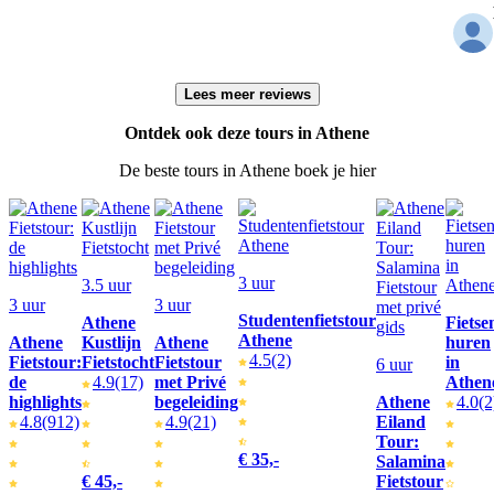
Lees meer reviews
Ontdek ook deze tours in Athene
De beste tours in Athene boek je hier
3 uur
3.5 uur
3 uur
3 uur
Studentenfietstour
Athene
Fietse
Athene
Athene
Kustlijn
Athene
huren
4.5
(2)
Fietstour:
Fietstocht
Fietstour
in
6 uur
de
4.9
(17)
met Privé
Athen
highlights
begeleiding
Athene
4.0
(2
4.8
(912)
4.9
(21)
Eiland
Tour:
€ 35,-
Salamina
€ 45,-
Fietstour