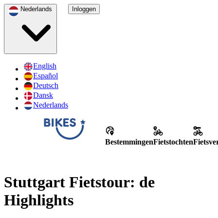
Nederlands
Inloggen
English
Español
Deutsch
Dansk
Nederlands
Bestemmingen
Fietstochten
Fietsv
Stuttgart Fietstour: de
Highlights