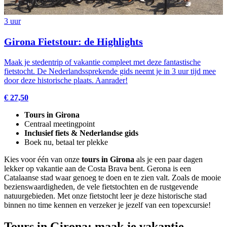
3 uur
Girona Fietstour: de Highlights
Maak je stedentrip of vakantie compleet met deze fantastische
fietstocht. De Nederlandssprekende gids neemt je in 3 uur tijd mee
door deze historische plaats. Aanrader!
€ 27,50
Tours in Girona
Centraal meetingpoint
Inclusief fiets &
Nederlandse gids
Boek nu, betaal ter plekke
Kies voor één van onze
tours in Girona
als je een paar dagen
lekker op vakantie aan de Costa Brava bent. Gerona is een
Catalaanse stad waar genoeg te doen en te zien valt. Zoals de mooie
bezienswaardigheden, de vele fietstochten en de rustgevende
natuurgebieden. Met onze fietstocht leer je deze historische stad
binnen no time kennen en verzeker je jezelf van een topexcursie!
Tours in Girona: maak je vakantie