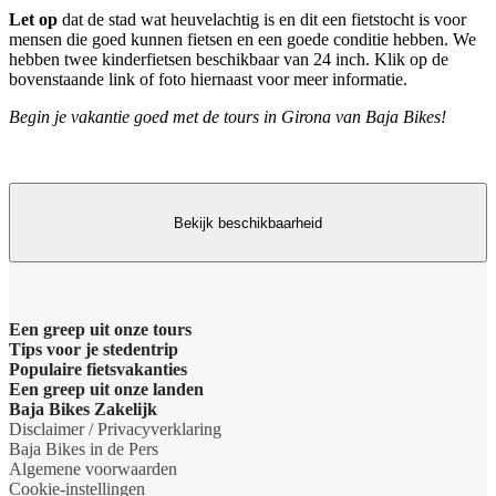
Let op
dat de stad wat heuvelachtig is en dit een fietstocht is voor
mensen die goed kunnen fietsen en een goede conditie hebben. We
hebben twee kinderfietsen beschikbaar van 24 inch. Klik op de
bovenstaande link of foto hiernaast voor meer informatie.
Begin je vakantie goed met de tours in Girona van Baja Bikes!
Bekijk beschikbaarheid
Een greep uit onze tours
Tips voor je stedentrip
Barcelona Panorama tour
Populaire fietsvakanties
Wat te doen in Amsterdam
Een greep uit onze landen
Dubai Highlights fietstour
Fietsvakantie Duitsland
Baja Bikes Zakelijk
Wat te doen in Barcelona
Belgie
Disclaimer / Privacyverklaring
Dublin fietstour
Fietsvakantie Frankrijk
Neem contact op
Baja Bikes in de Pers
Wat te doen in Berlijn
Denemarken
Algemene voorwaarden
Kaapstad Township tour
Fietsvakantie Italie
Over ons
Cookie-instellingen