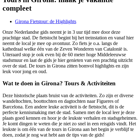
compleet
Girona Fietstour: de Highlights
Onze Nederlandse gids neemt je in 3 uur tijd mee door deze
prachtige stad. De fietstocht begint bij het treinstation en vanaf hier
neemt de local je mee op avontuur. Zo fiets je o.a. langs de
kathedraal welke
één van de Zeven Wonderen van Catalonië is.
Uiteraard stop je ook even bij de 60 meter hoge Middeleeuwse
stadsmuur en laat de gids je hier genieten van een prachtig uitzicht
over de stad. De tours in Girona zitten bomvol highlights en zijn
leuk voor jong en oud.
Wat te doen in Girona? Tours & Activiteiten
Deze historische plaats bruist van de activiteiten. Zo zijn er diverse
wandeltochten, boottochten en dagtochten naar Figueres of
Barcelona. Een andere leuke activiteit is de fietstocht, dit is de
perfecte kennismaking met de stad. Samen met de local leer je deze
plaats goed kennen en hoor je de leukste verhalen en stadsgeheimen.
Je komt dingen te weten die je niet zo snel in een reisgids vindt. Het
leukste is om één van de tours in Girona aan het begin je verblijf te
doen, zodat je nog wat hebt aan de tips van de gids!