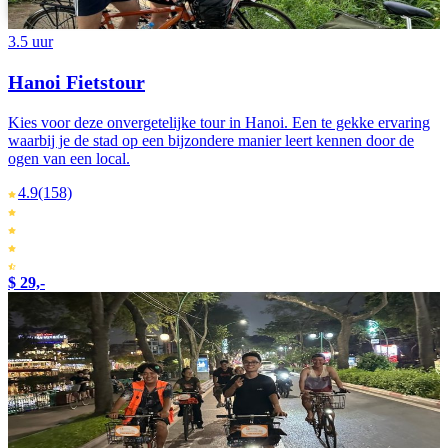
Português
3.5 uur
Hanoi Fietstour
Kies voor deze onvergetelijke tour in Hanoi. Een te gekke ervaring
waarbij je de stad op een bijzondere manier leert kennen door de
ogen van een local.
4.9
(158)
$ 29,-