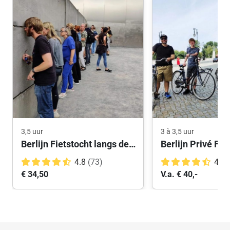
3,5 uur
3 à 3,5 uur
Berlijn Fietstocht langs de muur
Berlijn Privé Fie
4.8
(73)
4.9
€ 34,50
V.a. € 40,-