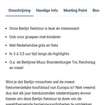
Omschrijving
Handige Info
Meeting Point
Recens
Onze Berlijn fietstour is leuk en interessant
Ook voor groepen met kinderen
Met Nederlandse gids en fiets
In 3 à 3,5 uur tijd langs de highlights
O.a. de Berlijnse Muur, Brandenburger Tor, Reichstag
en meer!
Wist je dat Berlijn misschien wel de meest
fietsvriendelijke hoofdstad van Europa is? Niet vreemd
dus dat elk jaar tienduizenden stedentrippers ervoor
kiezen om deze Berlijn fietstour te doen om de
wereldberoemde bezienswaardigheden te ontdekken.