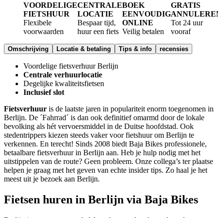
VOORDELIGE
CENTRALE
BOEK
GRATIS
FIETSHUUR
LOCATIE
EENVOUDIG
ANNULERE
Flexibele
Bespaar tijd,
ONLINE
Tot 24 uur
voorwaarden
huur een fiets
Veilig betalen
vooraf
Omschrijving
Locatie & betaling
Tips & info
recensies
Voordelige fietsverhuur Berlijn
Centrale verhuurlocatie
Degelijke kwaliteitsfietsen
Inclusief slot
Fietsverhuur
is de laatste jaren in populariteit enorm toegenomen in
Berlijn. De ´Fahrrad´ is dan ook definitief omarmd door de lokale
bevolking als hét vervoersmiddel in de Duitse hoofdstad. Ook
stedentrippers kiezen steeds vaker voor fietshuur om Berlijn te
verkennen. En terecht! Sinds 2008 biedt Baja Bikes professionele,
betaalbare fietsverhuur in Berlijn aan. Heb je hulp nodig met het
uitstippelen van de route? Geen probleem. Onze collega’s ter plaatse
helpen je graag met het geven van echte insider tips. Zo haal je het
meest uit je bezoek aan Berlijn.
Fietsen huren in Berlijn via Baja Bikes