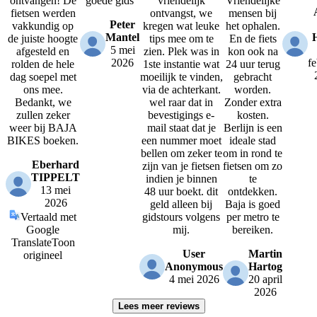
ontvangen! De
goede gids
vriendelijk
Vriendelijke
fietsen werden
ontvangst, we
mensen bij
Peter
vakkundig op
kregen wat leuke
het ophalen.
Mantel
de juiste hoogte
tips mee om te
En de fiets
5 mei
afgesteld en
zien. Plek was in
kon ook na
2026
fe
rolden de hele
1ste instantie wat
24 uur terug
dag soepel met
moeilijk te vinden,
gebracht
ons mee.
via de achterkant.
worden.
Bedankt, we
wel raar dat in
Zonder extra
zullen zeker
bevestigings e-
kosten.
weer bij BAJA
mail staat dat je
Berlijn is een
BIKES boeken.
een nummer moet
ideale stad
bellen om zeker te
om in rond te
Eberhard
zijn van je fietsen
fietsen om zo
TIPPELT
indien je binnen
te
13 mei
48 uur boekt. dit
ontdekken.
2026
geld alleen bij
Baja is goed
Vertaald met
gidstours volgens
per metro te
Google
mij.
bereiken.
Translate
Toon
User
Martin
origineel
Anonymous
Hartog
4 mei 2026
20 april
2026
Lees meer reviews