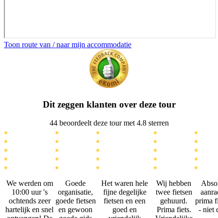
Toon route van / naar mijn accommodatie
Dit zeggen klanten over deze tour
44 beoordeelt deze tour met 4.8 sterren
We werden om
Goede
Het waren hele
Wij hebben
Abso
10:00 uur 's
organisatie,
fijne degelijke
twee fietsen
aanra
ochtends zeer
goede fietsen
fietsen en een
gehuurd.
prima f
hartelijk en snel
en gewoon
goed en
Prima fiets.
- niet 