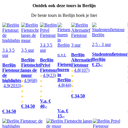
Ontdek ook deze tours in Berlijn
De beste tours in Berlijn boek je hier
2,5 - 3 uur
3 à 3,5
3 uur
3 à 3,5
3,5 uur
uur
Studentenfietstour
n.v.t.
Berlijn
uur
Berlijn
Berlijn
Berlijn
Alternatief
Fietsen
€ 25,-
Berlijn
Fietstocht
Privé
Fietstour
huren
Fietstour:
langs de
Fietstour
4.8
(107)
in
de
muur
4.9
(23)
Berlijn
highlights
4.9
(68)
4.8
(44)
4.9
(2033)
€ 34,50
V.a. €
€ 34,50
40,-
V.a. €
€ 34,50
15,-