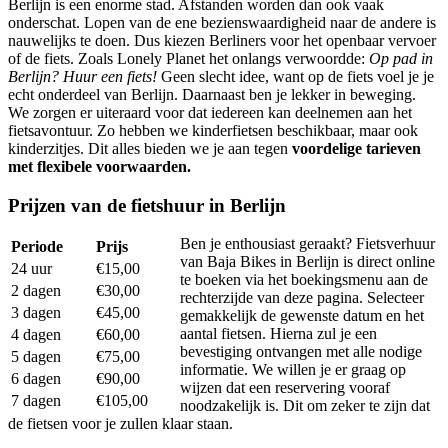
Berlijn is een enorme stad. Afstanden worden dan ook vaak
onderschat. Lopen van de ene bezienswaardigheid naar de andere is
nauwelijks te doen. Dus kiezen Berliners voor het openbaar vervoer
of de fiets. Zoals Lonely Planet het onlangs verwoordde:
Op pad in
Berlijn? Huur een fiets!
Geen slecht idee, want op de fiets voel je je
echt onderdeel van Berlijn. Daarnaast ben je lekker in beweging.
We zorgen er uiteraard voor dat iedereen kan deelnemen aan het
fietsavontuur. Zo hebben we kinderfietsen beschikbaar, maar ook
kinderzitjes. Dit alles bieden we je aan tegen
voordelige tarieven
met flexibele voorwaarden.
Prijzen van de fietshuur in Berlijn
Ben je enthousiast geraakt? Fietsverhuur
Periode
Prijs
van Baja Bikes in Berlijn is direct online
24 uur
€15,00
te boeken via het boekingsmenu aan de
2 dagen
€30,00
rechterzijde van deze pagina. Selecteer
3 dagen
€45,00
gemakkelijk de gewenste datum en het
aantal fietsen. Hierna zul je een
4 dagen
€60,00
bevestiging ontvangen met alle nodige
5 dagen
€75,00
informatie. We willen je er graag op
6 dagen
€90,00
wijzen dat een reservering vooraf
7 dagen
€105,00
noodzakelijk is. Dit om zeker te zijn dat
de fietsen voor je zullen klaar staan.