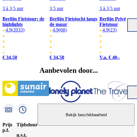
3 à 3,5 uur
3,5 uur
3 à 3,5 uur
Berlijn Fietstour: de
Berlijn Fietstocht langs
Berlijn Privé
highlights
de muur
Fietstour
4.9
(2033)
4.9
(68)
4.9
(23)
€ 34,50
€ 34,50
V.a. € 40,-
Aanbevolen door...
Bekijk beschikbaarheid
Prijs
Tijdsduur
p.f.
n.v.t.