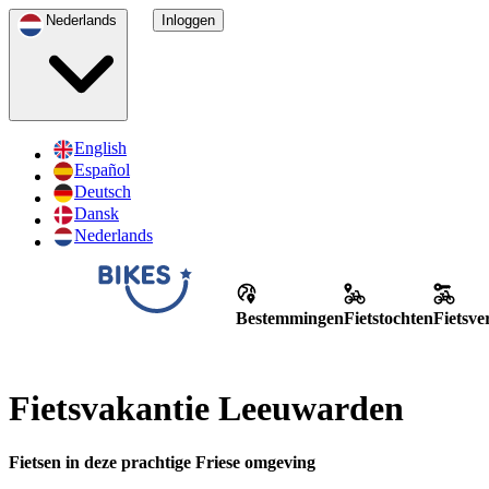
Nederlands
Inloggen
English
Español
Deutsch
Dansk
Nederlands
Bestemmingen
Fietstochten
Fietsv
Fietsvakantie Leeuwarden
Fietsen in deze prachtige Friese omgeving