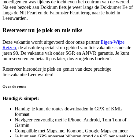
moedigen en was tijdens de tocht even het centrum van de wereld.
Na een bezoek aan Dokkum fiets je weer langs de Dokkumer Ee of
langs de Nij Feart en de Falomster Feart terug naar je hotel in
Leeuwarden.
Reserveer nu je plek en mis niks
Deze vakantie wordt uitgevoerd door onze partner
Eigen-Wijze
Reizen
, de absolute specialist op gebied van fietsvakanties sinds de
jaren 90. De vakantie valt onder SGR en ANVR garantie. Je kunt
nu reserveren en betaalt pas later, dus zorgeloos boeken!.
Reserveer hieronder je plek en geniet van deze prachtige
fietsvakantie Leeuwarden!
Over de route
Handig & simpel:
Handig: je kunt de routes downloaden in GPX of KML
formaat
Navigeer eenvoudig met je iPhone, Android, Tom Tom of
Garmin
Compatible met Maps.me, Komoot, Google Maps en meer
Je kunt een GPS apparaat bijhuren (rond de €45 per week) op