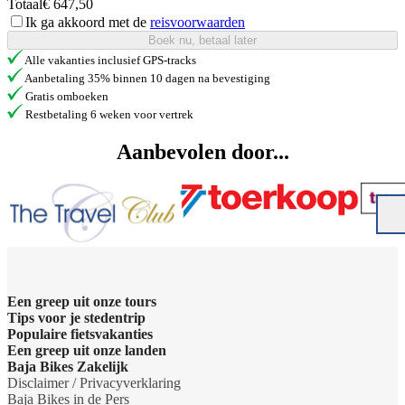
Totaal
€ 647,50
Ik ga akkoord met de
reisvoorwaarden
Boek nu, betaal later
Alle vakanties inclusief GPS-tracks
Aanbetaling 35% binnen 10 dagen na bevestiging
Gratis omboeken
Restbetaling 6 weken voor vertrek
Aanbevolen door...
Een greep uit onze tours
Tips voor je stedentrip
Barcelona Panorama tour
Populaire fietsvakanties
Wat te doen in Amsterdam
Een greep uit onze landen
Dubai Highlights fietstour
Fietsvakantie Duitsland
Baja Bikes Zakelijk
Wat te doen in Barcelona
Belgie
Disclaimer / Privacyverklaring
Dublin fietstour
Fietsvakantie Frankrijk
Neem contact op
Baja Bikes in de Pers