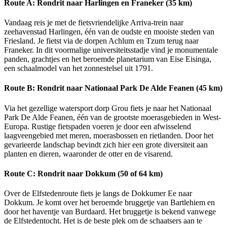
Route A: Rondrit naar Harlingen en Franeker (35 km)
Vandaag reis je met de fietsvriendelijke Arriva-trein naar
zeehavenstad Harlingen, één van de oudste en mooiste steden van
Friesland. Je fietst via de dorpen Achlum en Tzum terug naar
Franeker. In dit voormalige universiteitsstadje vind je monumentale
panden, grachtjes en het beroemde planetarium van Eise Eisinga,
een schaalmodel van het zonnestelsel uit 1791.
Route B: Rondrit naar Nationaal Park De Alde Feanen (45 km)
Via het gezellige watersport dorp Grou fiets je naar het Nationaal
Park De Alde Feanen, één van de grootste moerasgebieden in West-
Europa. Rustige fietspaden voeren je door een afwisselend
laagveengebied met meren, moerasbossen en rietlanden. Door het
gevarieerde landschap bevindt zich hier een grote diversiteit aan
planten en dieren, waaronder de otter en de visarend.
Route C: Rondrit naar Dokkum (50 of 64 km)
Over de Elfstedenroute fiets je langs de Dokkumer Ee naar
Dokkum. Je komt over het beroemde bruggetje van Bartlehiem en
door het haventje van Burdaard. Het bruggetje is bekend vanwege
de Elfstedentocht. Het is de beste plek om de schaatsers aan te