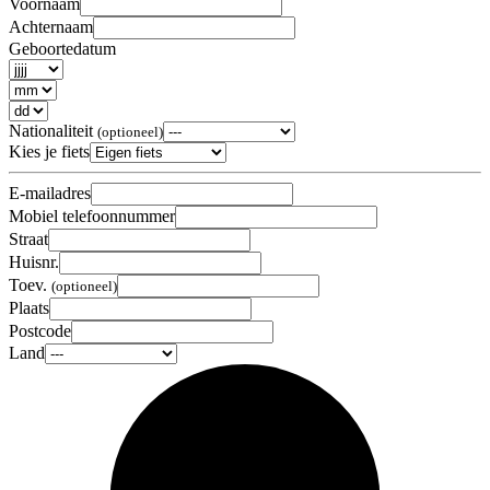
Voornaam
Achternaam
Geboortedatum
Nationaliteit
(optioneel)
Kies je fiets
E-mailadres
Mobiel telefoonnummer
Straat
Huisnr.
Toev.
(optioneel)
Plaats
Postcode
Land