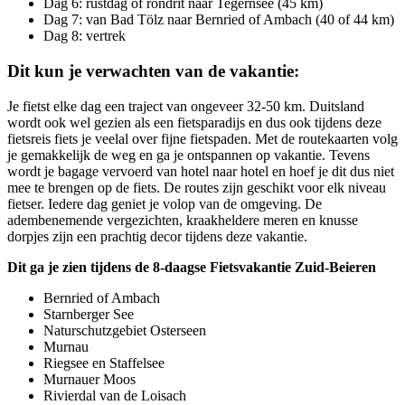
Dag 6: rustdag of rondrit naar Tegernsee (45 km)
Dag 7: van Bad Tölz naar Bernried of Ambach (40 of 44 km)
Dag 8: vertrek
Dit kun je verwachten van de vakantie:
Je fietst elke dag een traject van ongeveer 32-50 km. Duitsland
wordt ook wel gezien als een fietsparadijs en dus ook tijdens deze
fietsreis fiets je veelal over fijne fietspaden. Met de routekaarten volg
je gemakkelijk de weg en ga je ontspannen op vakantie. Tevens
wordt je bagage vervoerd van hotel naar hotel en hoef je dit dus niet
mee te brengen op de fiets. De routes zijn geschikt voor elk niveau
fietser. Iedere dag geniet je volop van de omgeving. De
adembenemende vergezichten, kraakheldere meren en knusse
dorpjes zijn een prachtig decor tijdens deze vakantie.
Dit ga je zien tijdens de 8-daagse Fietsvakantie Zuid-Beieren
Bernried of Ambach
Starnberger See
Naturschutzgebiet Osterseen
Murnau
Riegsee en Staffelsee
Murnauer Moos
Rivierdal van de Loisach