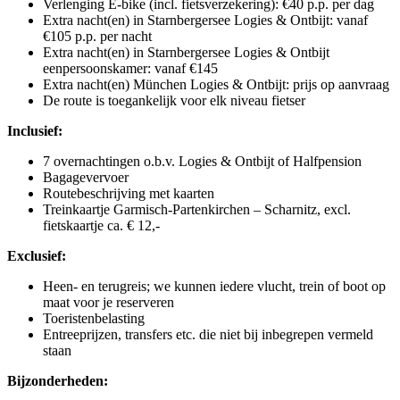
Verlenging E-bike (incl. fietsverzekering): €40 p.p. per dag
Extra nacht(en) in Starnbergersee Logies & Ontbijt: vanaf
€105 p.p. per nacht
Extra nacht(en) in Starnbergersee Logies & Ontbijt
eenpersoonskamer: vanaf €145
Extra nacht(en) München Logies & Ontbijt: prijs op aanvraag
De route is toegankelijk voor elk niveau fietser
Inclusief:
7 overnachtingen o.b.v. Logies & Ontbijt of Halfpension
Bagagevervoer
Routebeschrijving met kaarten
Treinkaartje
Garmisch-Partenkirchen – Scharnitz, excl.
fietskaartje ca. € 12,-
Exclusief:
Heen- en terugreis; we kunnen iedere vlucht, trein of boot op
maat voor je reserveren
Toeristenbelasting
Entreeprijzen, transfers etc. die niet bij inbegrepen vermeld
staan
Bijzonderheden: