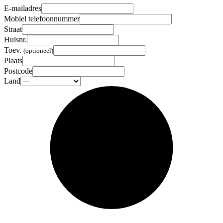
E-mailadres
Mobiel telefoonnummer
Straat
Huisnr.
Toev.
(optioneel)
Plaats
Postcode
Land