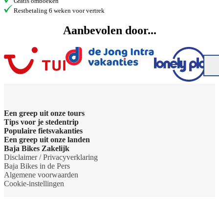
Gratis omboeken
Restbetaling 6 weken voor vertrek
Aanbevolen door...
Een greep uit onze tours
Tips voor je stedentrip
Barcelona Panorama tour
Populaire fietsvakanties
Wat te doen in Amsterdam
Een greep uit onze landen
Dubai Highlights fietstour
Fietsvakantie Duitsland
Baja Bikes Zakelijk
Wat te doen in Barcelona
Belgie
Disclaimer / Privacyverklaring
Dublin fietstour
Fietsvakantie Frankrijk
Neem contact op
Baja Bikes in de Pers
Wat te doen in Berlijn
Denemarken
Algemene voorwaarden
Kaapstad Township tour
Fietsvakantie Italie
Over ons
Cookie-instellingen
Wat te doen in Boedapest
Duitsland
Krakau Highlights fietstour
Fietsvakantie Nederland
Het team
Wat te doen in Lissabon
Engeland
Lissabon tour
Fietsvakantie Oostenrijk
Duurzaamheid