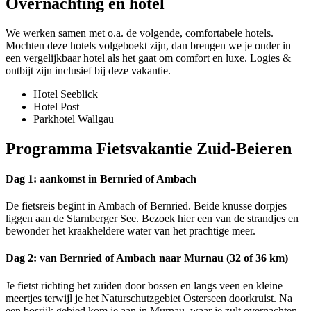
Overnachting en hotel
We werken samen met o.a. de volgende, comfortabele hotels.
Mochten deze hotels volgeboekt zijn, dan brengen we je onder in
een vergelijkbaar hotel als het gaat om comfort en luxe. Logies &
ontbijt zijn inclusief bij deze vakantie.
Hotel Seeblick
Hotel Post
Parkhotel Wallgau
Programma Fietsvakantie Zuid-Beieren
Dag 1: aankomst in Bernried of Ambach
De fietsreis begint in Ambach of Bernried. Beide knusse dorpjes
liggen aan de Starnberger See. Bezoek hier een van de strandjes en
bewonder het kraakheldere water van het prachtige meer.
Dag 2: van Bernried of Ambach naar Murnau (32 of 36 km)
Je fietst richting het zuiden door bossen en langs veen en kleine
meertjes terwijl je het Naturschutzgebiet Osterseen doorkruist. Na
een bosrijk gebied kom je aan in Murnau, waar je zult overnachten.