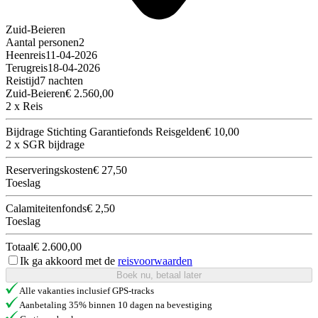
Zuid-Beieren
Aantal personen
2
Heenreis
11-04-2026
Terugreis
18-04-2026
Reistijd
7 nachten
Zuid-Beieren
€ 2.560,00
2 x Reis
Bijdrage Stichting Garantiefonds Reisgelden
€ 10,00
2 x SGR bijdrage
Reserveringskosten
€ 27,50
Toeslag
Calamiteitenfonds
€ 2,50
Toeslag
Totaal
€ 2.600,00
Ik ga akkoord met de
reisvoorwaarden
Boek nu, betaal later
Alle vakanties inclusief GPS-tracks
Aanbetaling 35% binnen 10 dagen na bevestiging