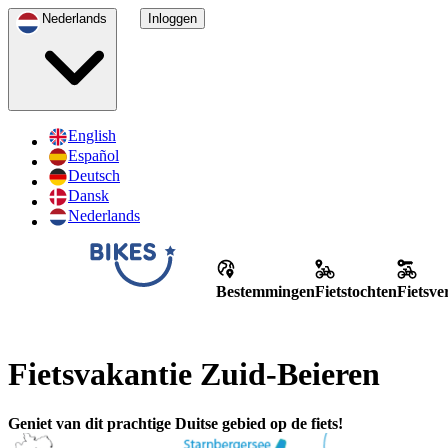
Nederlands
Inloggen
English
Español
Deutsch
Dansk
Nederlands
Bestemmingen
Fietstochten
Fietsv
Fietsvakantie Zuid-Beieren
Geniet van dit prachtige Duitse gebied op de fiets!