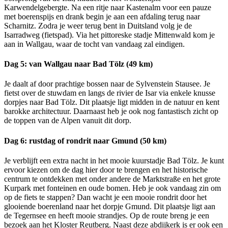
Karwendelgebergte. Na een ritje naar Kastenalm voor een pauze
met boerenspijs en drank begin je aan een afdaling terug naar
Scharnitz. Zodra je weer terug bent in Duitsland volg je de
Isarradweg (fietspad). Via het pittoreske stadje Mittenwald kom je
aan in Wallgau, waar de tocht van vandaag zal eindigen.
Dag 5: van Wallgau naar Bad Tölz (49 km)
Je daalt af door prachtige bossen naar de Sylvenstein Stausee. Je
fietst over de stuwdam en langs de rivier de Isar via enkele knusse
dorpjes naar Bad Tölz. Dit plaatsje ligt midden in de natuur en kent
barokke architectuur. Daarnaast heb je ook nog fantastisch zicht op
de toppen van de Alpen vanuit dit dorp.
Dag 6: rustdag of rondrit naar Gmund (50 km)
Je verblijft een extra nacht in het mooie kuurstadje Bad Tölz. Je kunt
ervoor kiezen om de dag hier door te brengen en het historische
centrum te ontdekken met onder andere de Marktstraße en het grote
Kurpark met fonteinen en oude bomen. Heb je ook vandaag zin om
op de fiets te stappen? Dan wacht je een mooie rondrit door het
glooiende boerenland naar het dorpje Gmund. Dit plaatsje ligt aan
de Tegernsee en heeft mooie strandjes. Op de route breng je een
bezoek aan het Kloster Reutberg. Naast deze abdijkerk is er ook een