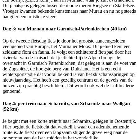
Dit plaatsje is gelegen tussen de mooie meren Riegsee en Staffelsee.
Vroeger kwamen bekende kunstenaars naar Murau en nu nog steeds
hangt er een artistieke sfeer.
Dag 3: van Murnau naar Garmisch-Partenkirchen (40 km)
Op de tweede fietsdag fiets je door het grootste aaneengesloten
veengebied van Europa, het Murnauer Moos. Dit gebied kent een
zeldzame flora en fauna. Je volgt een schitterend fietspad door het
rivierdal van de Loisach dat je dichterbij de Alpen brengt. Je
overnacht in Garmisch-Partenkirchen, dat gelegen is aan de voet van
de Zugspitze, de hoogste berg van Duitsland. Het is een echt
wintersportstadje dat vooral bekend is van het skischansspringen op
nieuwjaarsdag. Het heeft een gezellig centrum en de gevels van de
huizen zijn prachtig beschilderd. Dit wordt ook wel de Lüftlmalerie
genoemd.
Dag 4: per trein naar Scharnitz, van Scharnitz naar Wallgau
(52 km)
Je begint met een korte treinrit naar Scharnitz, gelegen in Oostenrijk.
Hier begint de fietstocht dat werkelijk waar een adembenemende
route is. Je fietst over een langzaam stijgende gravelweg naar de
oorsprong van de Isar, midden in het wonderlijke