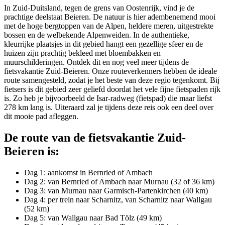
In Zuid-Duitsland, tegen de grens van Oostenrijk, vind je de
prachtige deelstaat Beieren. De natuur is hier adembenemend mooi
met de hoge bergtoppen van de Alpen, heldere meren, uitgestrekte
bossen en de welbekende Alpenweiden. In de authentieke,
kleurrijke plaatsjes in dit gebied hangt een gezellige sfeer en de
huizen zijn prachtig bekleed met bloembakken en
muurschilderingen. Ontdek dit en nog veel meer tijdens de
fietsvakantie Zuid-Beieren. Onze routeverkenners hebben de ideale
route samengesteld, zodat je het beste van deze regio tegenkomt. Bij
fietsers is dit gebied zeer geliefd doordat het vele fijne fietspaden rijk
is. Zo heb je bijvoorbeeld de Isar-radweg (fietspad) die maar liefst
278 km lang is. Uiteraard zal je tijdens deze reis ook een deel over
dit mooie pad afleggen.
De route van de fietsvakantie Zuid-
Beieren is:
Dag 1: aankomst in Bernried of Ambach
Dag 2: van Bernried of Ambach naar Murnau (32 of 36 km)
Dag 3: van Murnau naar Garmisch-Partenkirchen (40 km)
Dag 4: per trein naar Scharnitz, van Scharnitz naar Wallgau
(52 km)
Dag 5: van Wallgau naar Bad Tölz (49 km)