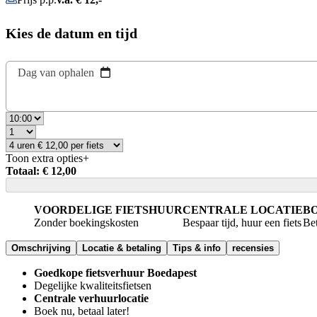
Kies de datum en tijd
Dag van ophalen
Toon extra opties
+
Totaal: € 12,00
VOORDELIGE FIETSHUUR
CENTRALE LOCATIE
BO
Zonder boekingskosten
Bespaar tijd, huur een fiets
Bet
Omschrijving
Locatie & betaling
Tips & info
recensies
Goedkope fietsverhuur Boedapest
Degelijke kwaliteitsfietsen
Centrale verhuurlocatie
Boek nu, betaal later!