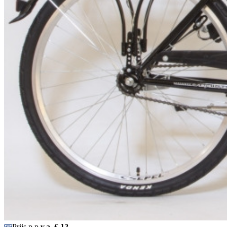
Prijs p.p.
v.a. € 12,-