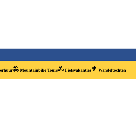
verhuur
Mountainbike Tours
Fietsvakanties
Wandeltochten