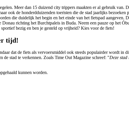
e regelen. Meer dan 15 duizend city trippers maakten er al gebruik van.
 maar ook de honderdduizenden toeristen die de stad jaarlijks bezoeken
den die duidelijk het begin en het einde van het fietspad aangeven. Di
de Donau richting het Burchtpaleis in Buda. Neem een pauze op het Óbud
sportief bezig en ben je gesteld op vrijheid? Kies voor de fiets!
r tijd!
andaar dat de fiets als vervoersmiddel ook steeds populairder wordt in d
om de stad te verkennen. Zoals Time Out Magazine schreef: "
Deze stad
0 opgehaald kunnen worden.