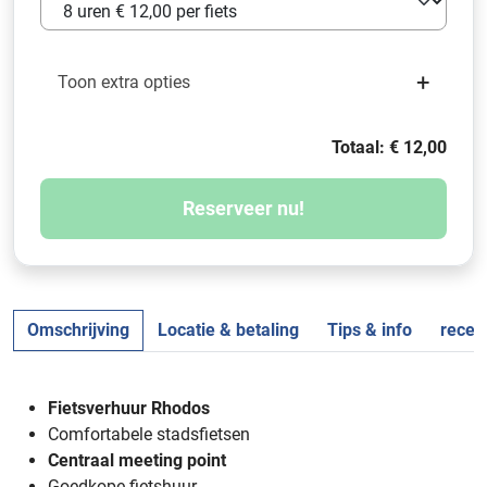
+
Toon extra opties
Totaal: € 12,00
Reserveer nu!
Omschrijving
Locatie & betaling
Tips & info
recen
Fietsverhuur Rhodos
Comfortabele stadsfietsen
Centraal meeting point
Goedkope fietshuur