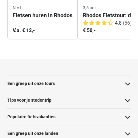
N.v.t.
3,5 uur
Fietsen huren in Rhodos
Rhodos Fietstour: de 
4.8
(56)
V.a. € 12,-
€ 50,-
Een greep uit onze tours
Barcelona Panorama tour
Tips voor je stedentrip
Dubai Highlights fietstour
Wat te doen in Amsterdam
Populaire fietsvakanties
Dublin fietstour
Wat te doen in Barcelona
Fietsvakantie Duitsland
Kaapstad Township tour
Een greep uit onze landen
Wat te doen in Berlijn