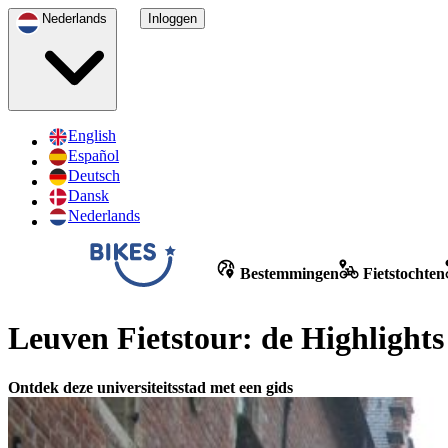
Nederlands
Inloggen
English
Español
Deutsch
Dansk
Nederlands
Bestemmingen
Fietstochten
Leuven Fietstour: de Highlights
Ontdek deze universiteitsstad met een gids