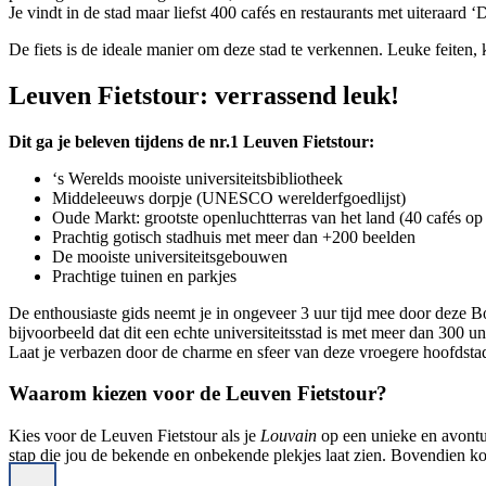
Je vindt in de stad maar liefst 400 cafés en restaurants met uiteraard 
De fiets is de ideale manier om deze stad te verkennen. Leuke feiten, 
Leuven Fietstour: verrassend leuk!
Dit ga je beleven tijdens de nr.1 Leuven Fietstour:
‘s Werelds mooiste universiteitsbibliotheek
Middeleeuws dorpje (UNESCO werelderfgoedlijst)
Oude Markt: grootste openluchtterras van het land (40 cafés op 
​Prachtig gotisch stadhuis met meer dan +200 beelden
De mooiste universiteitsgebouwen
Prachtige tuinen en parkjes
De enthousiaste gids neemt je in ongeveer 3 uur tijd mee door deze B
bijvoorbeeld dat dit een echte universiteitsstad is met meer dan 300 
Laat je verbazen door de charme en sfeer van deze vroegere hoofdsta
Waarom kiezen voor de Leuven Fietstour?
Kies voor de Leuven Fietstour als je
Louvain
op een unieke en avontuu
stap die jou de bekende en onbekende plekjes laat zien. Bovendien kom j