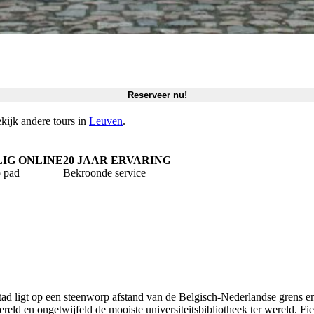
Reserveer nu!
kijk andere tours in
Leuven
.
LIG ONLINE
20 JAAR ERVARING
 pad
Bekroonde service
ad ligt op een steenworp afstand van de Belgisch-Nederlandse grens en i
reld en ongetwijfeld de mooiste universiteitsbibliotheek ter wereld. Fi