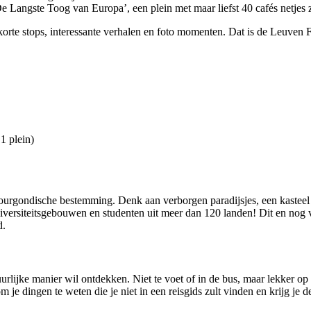
‘De Langste Toog van Europa’, een plein met maar liefst 40 cafés netjes zi
korte stops, interessante verhalen en foto momenten. Dat is de Leuven F
1 plein)
ourgondische bestemming. Denk aan verborgen paradijsjes, een kasteel 
universiteitsgebouwen en studenten uit meer dan 120 landen! Dit en nog
d.
rlijke manier wil ontdekken. Niet te voet of in de bus, maar lekker op d
e dingen te weten die je niet in een reisgids zult vinden en krijg je de 