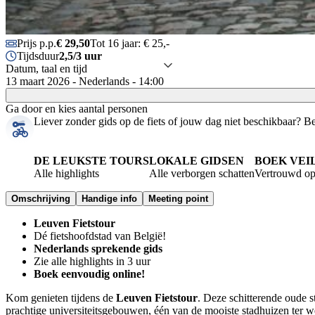
Prijs p.p.
€ 29,50
Tot 16 jaar: € 25,-
Tijdsduur
2,5/3 uur
Datum, taal en tijd
13 maart 2026 - Nederlands - 14:00
Ga door en kies aantal personen
Liever zonder gids op de fiets of jouw dag niet beschikbaar?
Be
DE LEUKSTE TOURS
LOKALE GIDSEN
BOEK VEI
Alle highlights
Alle verborgen schatten
Vertrouwd op
Omschrijving
Handige info
Meeting point
Leuven Fietstour
Dé fietshoofdstad van België!
Nederlands sprekende gids
Zie alle highlights in 3 uur
Boek eenvoudig online!
Kom genieten tijdens de
Leuven Fietstour
.
Deze schitterende oude st
prachtige universiteitsgebouwen, één van de mooiste stadhuizen ter we