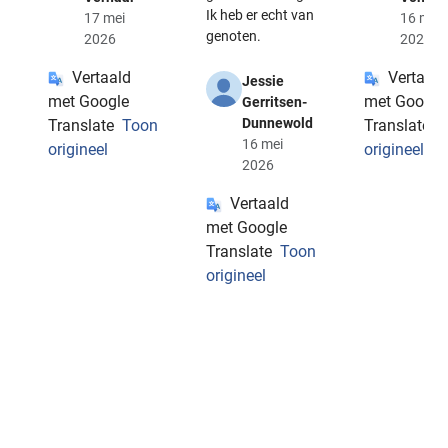
Ik heb er echt van
17 mei
16 mei
genoten.
2026
2026
Vertaald
Vertaald
Jessie
met Google
met Google
Gerritsen-
Dunnewold
Translate
Toon
Translate
T
16 mei
origineel
origineel
2026
Vertaald
met Google
Translate
Toon
origineel