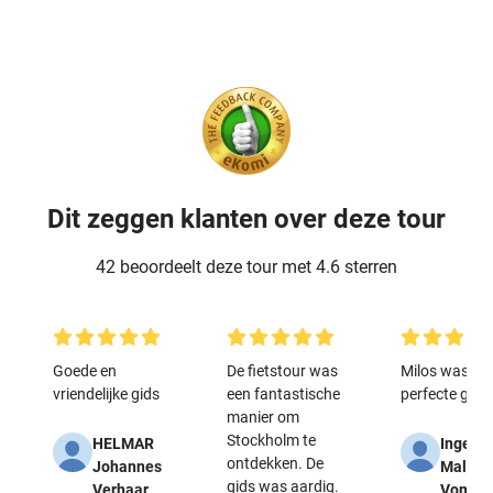
Dit zeggen klanten over deze tour
42 beoordeelt deze tour met 4.6 sterren
Goede en
De fietstour was
Milos was ee
vriendelijke gids
een fantastische
perfecte gids!
manier om
Stockholm te
HELMAR
Ingebo
ontdekken. De
Johannes
Malais-
gids was aardig.
Verhaar
Vonk