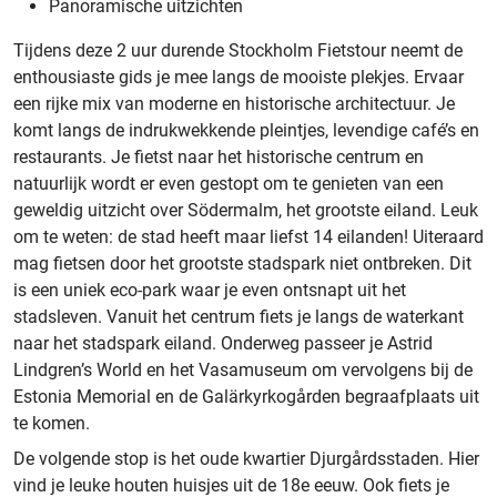
Panoramische uitzichten
Tijdens deze 2 uur durende Stockholm Fietstour neemt de
enthousiaste gids je mee langs de mooiste plekjes. Ervaar
een rijke mix van moderne en historische architectuur. Je
komt langs de indrukwekkende pleintjes, levendige café’s en
restaurants. Je fietst naar het historische centrum en
natuurlijk wordt er even gestopt om te genieten van een
geweldig uitzicht over Södermalm, het grootste eiland. Leuk
om te weten: de stad heeft maar liefst 14 eilanden! Uiteraard
mag fietsen door het grootste stadspark niet ontbreken. Dit
is een uniek eco-park waar je even ontsnapt uit het
stadsleven. Vanuit het centrum fiets je langs de waterkant
naar het stadspark eiland. Onderweg passeer je Astrid
Lindgren’s World en het Vasamuseum om vervolgens bij de
Estonia Memorial en de Galärkyrkogården begraafplaats uit
te komen.
De volgende stop is het oude kwartier Djurgårdsstaden. Hier
vind je leuke houten huisjes uit de 18e eeuw. Ook fiets je