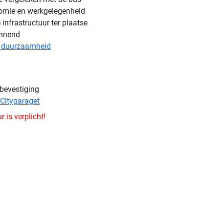
nomie en werkgelegenheid
 infrastructuur ter plaatse
annend
& duurzaamheid
sbevestiging
 Citygaraget
 is verplicht!