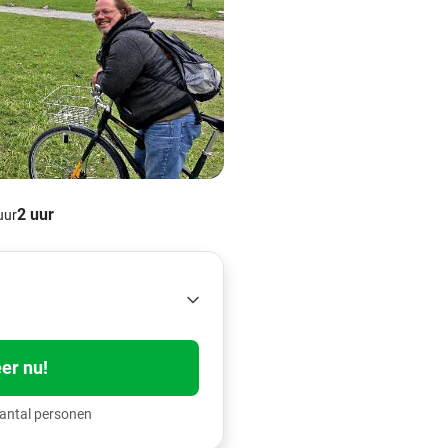
2 uur
uur
er nu!
aantal personen