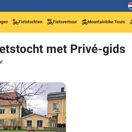
ngen
Fietstochten
Fietsverhuur
Mountainbike Tours
etstocht met Privé-gids
o!