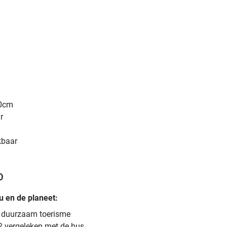
60cm
r
ikbaar
O
u en de planeet:
n duurzaam toerisme
o2 vergeleken met de bus