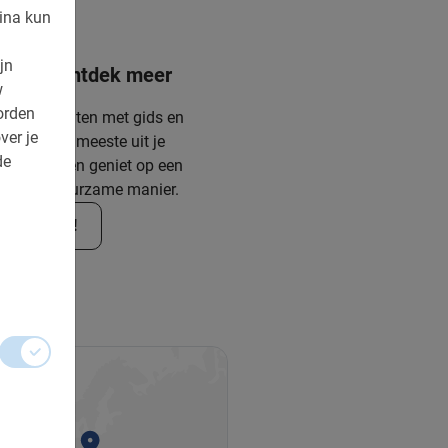
ina kun
jn
 meer, ontdek meer
w
orden
e fietstochten met gids en
ver je
s. Haal het meeste uit je
de
ip, ervaar en geniet op een
nen en duurzame manier.
 nu je stad!