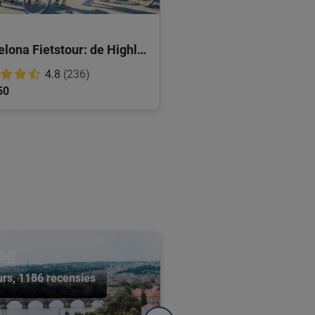
Barcelona Fietstour: de Highlights
4.8
(236)
50
ag
urs
, 1186 recensies