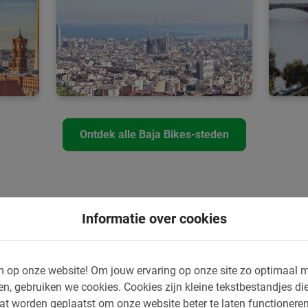
Ontdek alle Baja Bikes-steden
n op je vakantie doe je met Baj
Informatie over cookies
mmingen: Fietstours met gids, fietshuur, fietsvakanties, (e)mtb-
 op onze website!
Om jouw ervaring op onze site zo optimaal m
en, gebruiken we cookies.
Cookies zijn kleine tekstbestandjes die
at worden geplaatst om onze website beter te laten functionere