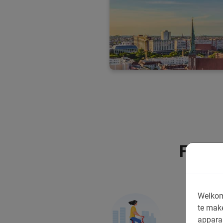
Fietse
300 beste
Welkom
te mak
appara