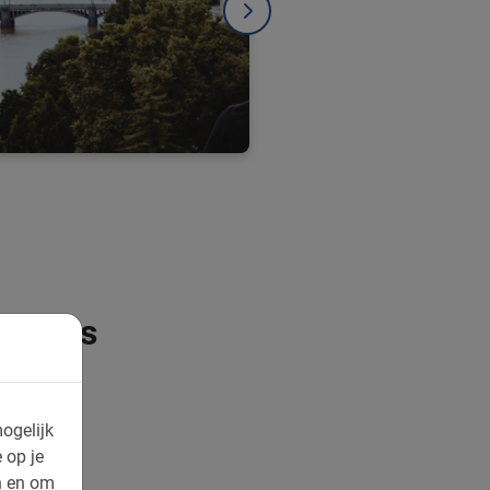
a Bikes
fietstours
ogelijk
 op je
n en om