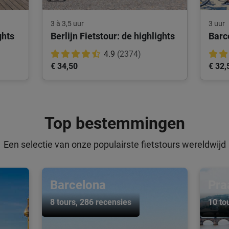
3 à 3,5 uur
3 uur
ghts
Berlijn Fietstour: de highlights
4.9
(2374)
€ 34,50
€ 32,
Top bestemmingen
Een selectie van onze populairste fietstours wereldwijd
Barcelona
Pra
8 tours
, 286 recensies
10 to