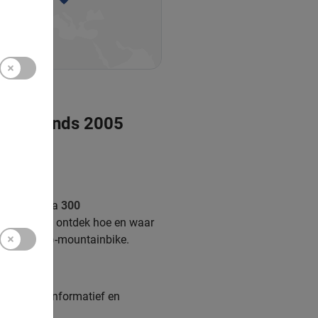
shuur sinds 2005
elfs op bijna
300
binnenuit en ontdek hoe en waar
 met een (e)-mountainbike.
gankelijk, informatief en