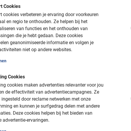
 kwaliteit"
t Cookies
sor
 cookies verbeteren je ervaring door voorkeuren
aal en regio te onthouden.
Ze helpen bij het
aliseren van functies en het onthouden van
singen die je hebt gedaan.
Deze cookies
elen geanonimiseerde informatie en volgen je
ctiviteiten niet op andere websites.
emmingen met de beste fietstours en fiet
onen
snel je fietstour met gids en fietshuur op elke bestemming.
ing Cookies
, zelfs in Rio de Janeiro! Overal ter wereld vind je Baja Bikes, z
ng cookies maken advertenties relevanter voor jou
lights of ga juist van de gebaande paden af. Beleef de stad van 
n de effectiviteit van advertentiecampagnes.
Ze
ven ervaart. Ga met een ervaren fietsgids een dagje de bergen in
 ingesteld door reclame netwerken met onze
fietsvakantie langs de Donau doet.
mming en kunnen je surfgedrag delen met andere
aties.
Deze cookies helpen bij het bieden van
e advertentie-ervaringen.
 thuis in een wereldstad. De tours met gids van Baja Bikes zijn toe
f lopend en bijna overal met Nederlandse gids!