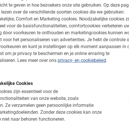
icht te geven in hoe bezoekers onze site gebruiken.
Op deze pag
 lezen over de verschillende soorten cookies die we gebruiken:
kelijke, Comfort en Marketing cookies.
Noodzakelijke cookies zi
ingen:
Groepsreservering?
Ervaar
eel voor de basisfunctionaliteiten, comfortcookies verbeteren u
ng door voorkeuren te onthouden en marketingcookies kunnen w
Wij zijn er ook voor scholen, bedrijven,
Begeleid
a
t voor het personaliseren van advertenties.
Je hebt de controle o
sportteams of andere groepen.
huurfiet
oorkeuren en kunt je instellingen op elk moment aanpassen in 
Een fietstour is de perfecte manier om
stedentr
st om je privacy te beschermen en je online ervaring te
samen jullie stad van keuze te
ontspan
liseren.
Lees meer over ons
privacy- en cookiebeleid
.
ontdekken. Vraag nu een
vrijblijvende
Kies
offerte
aan! Dit kan van 2 tot 200
elona
deelnemers.
kelijke Cookies
okies zijn essentieel voor de
nctionaliteiten van onze website, zoals
n.
Ze verzamelen geen persoonlijke informatie
arketingdoeleinden.
Zonder deze cookies kan onze
 Baja Bikes is gekozen
 niet naar behoren functioneren.