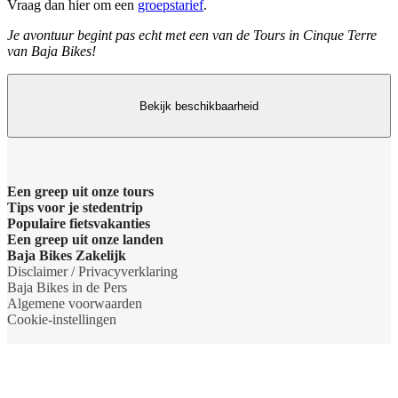
Vraag dan hier om een
groepstarief
.
Je avontuur begint pas echt met een van de Tours in Cinque Terre
van Baja Bikes!
Bekijk beschikbaarheid
Een greep uit onze tours
Tips voor je stedentrip
Barcelona Panorama tour
Populaire fietsvakanties
Wat te doen in Amsterdam
Een greep uit onze landen
Dubai Highlights fietstour
Fietsvakantie Duitsland
Baja Bikes Zakelijk
Wat te doen in Barcelona
Belgie
Disclaimer / Privacyverklaring
Dublin fietstour
Fietsvakantie Frankrijk
Neem contact op
Baja Bikes in de Pers
Wat te doen in Berlijn
Denemarken
Algemene voorwaarden
Kaapstad Township tour
Fietsvakantie Italie
Over ons
Cookie-instellingen
Wat te doen in Boedapest
Duitsland
Krakau Highlights fietstour
Fietsvakantie Nederland
Het team
Wat te doen in Lissabon
Engeland
Lissabon tour
Fietsvakantie Oostenrijk
Duurzaamheid
Wat te doen in Londen
Frankrijk