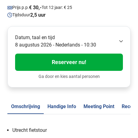
€ 30,-
Prijs p.p.
Tot 12 jaar: € 25
2,5 uur
Tijdsduur
Datum, taal en tijd
8 augustus 2026 - Nederlands - 10:30
Reserveer nu!
Ga door en kies aantal personen
Omschrijving
Handige Info
Meeting Point
Recens
Utrecht fietstour