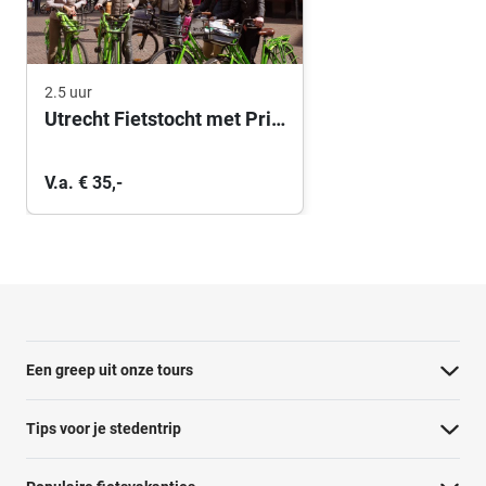
2.5 uur
Utrecht Fietstocht met Privé gids
V.a. € 35,-
Een greep uit onze tours
Barcelona Panorama tour
Tips voor je stedentrip
Dubai Highlights fietstour
Wat te doen in Amsterdam