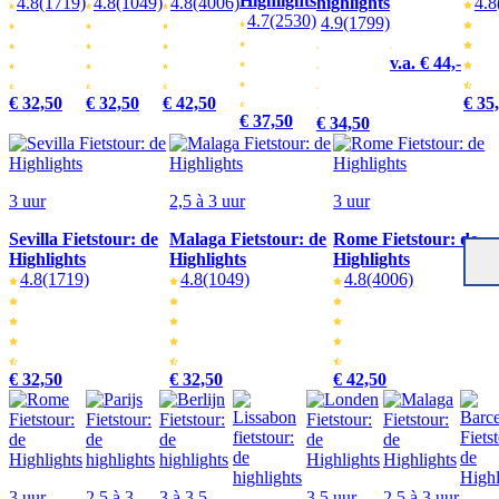
Highlights
4.8
(1719)
4.8
(1049)
4.8
(4006)
highlights
4.8
4.7
(2530)
4.9
(1799)
v.a. € 44,-
€ 32,50
€ 32,50
€ 42,50
€ 35,
€ 37,50
€ 34,50
3 uur
2,5 à 3 uur
3 uur
Sevilla Fietstour: de
Malaga Fietstour: de
Rome Fietstour: de
Highlights
Highlights
Highlights
4.8
(1719)
4.8
(1049)
4.8
(4006)
€ 32,50
€ 32,50
€ 42,50
3 uur
2,5 à 3
3 à 3,5
3,5 uur
2,5 à 3 uur