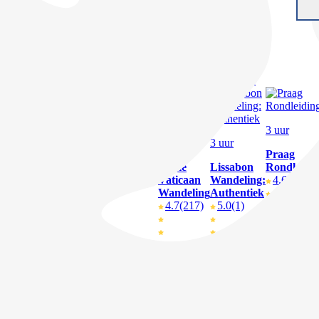
Rome
Parijs
Berlijn
4.7
(112)
4.8
(19)
4.7
(40)
V.a. € 4,-
V.a. € 10,-
V.a. € 15,-
2 uur
2 uur
3 uur
3 uur
3 uur
Londen
Boedapest
Praag
Stadswandeling
Stadswandeling
Rome
Lissabon
Rondleidi
V.a. £ 19,50
4.6
(9)
Vaticaan
Wandeling:
4.6
(7)
Wandeling
Authentiek
4.7
(217)
5.0
(1)
€ 29,-
€ 39,50
€ 89,50
€ 22,-