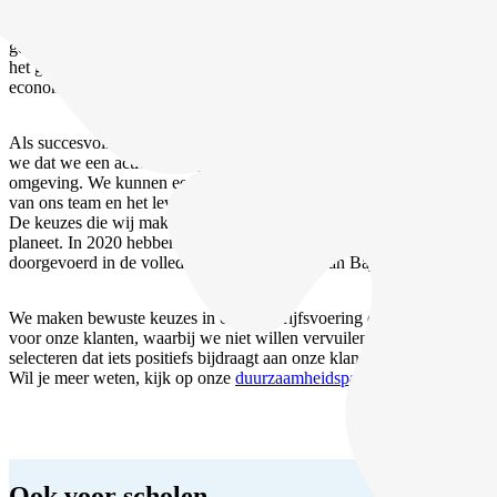
Op de fiets verbrand je geen brandstof, je maakt geen lawaai, je laat
geen afval en Co2 achter. Je beleeft de bestemming als een local en
het grootste deel van het boekingsbedrag vloeit meteen de lokale
economie in.
Als succesvolle onderneming die al sinds 2005 bestaat, onderkennen
we dat we een actieve rol spelen in het bepalen van onze directe
omgeving. We kunnen een positieve impact hebben op het welzijn
van ons team en het leven van onze zakenpartners en onze klanten.
De keuzes die wij maken hebben ook een – kleine – impact op de
planeet. In 2020 hebben we duurzaamheid als kernwaarde
doorgevoerd in de volledige bedrijfsvoering van Baja Bikes.
We maken bewuste keuzes in onze bedrijfsvoering en in het aanbod
voor onze klanten, waarbij we niet willen vervuilen en een aanbod
selecteren dat iets positiefs bijdraagt aan onze klanten.
Wil je meer weten, kijk op onze
duurzaamheidspagina
.
Ook voor scholen,