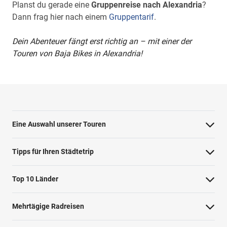
Planst du gerade eine
Gruppenreise nach Alexandria
?
Dann frag hier nach einem
Gruppentarif
.
Dein Abenteuer fängt erst richtig an – mit einer der
Touren von Baja Bikes in Alexandria!
Eine Auswahl unserer Touren
Barcelona Highlights Tour
Tipps für Ihren Städtetrip
Berlin Highlights Tour
Strände bei Athen
Top 10 Länder
Highlights von Paris
Barcelonas Stadtteile
Niederlande
Private Tour Tallinn
Mehrtägige Radreisen
Nahverkehr in Dublin
Deutschland
Rom mit dem Fahrrad