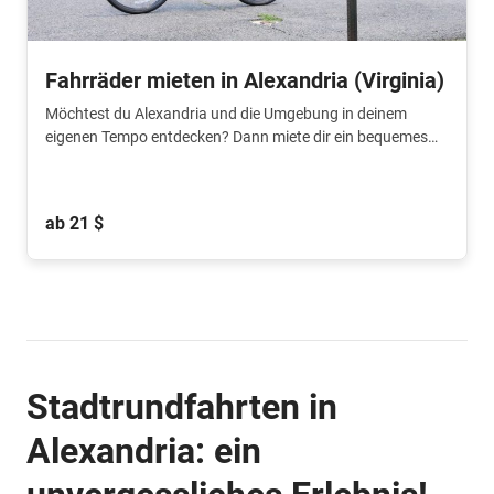
Fahrräder mieten in Alexandria (Virginia)
Möchtest du Alexandria und die Umgebung in deinem
eigenen Tempo entdecken? Dann miete dir ein bequemes
Fahrrad und leg deine Route selbst fest. Erkunde die
historischen Straßen der Altstadt, radle am Fluss entlang
oder mach die wunderschöne Tour in Richtung Mount
ab 21 $
Vernon.
Stadtrundfahrten in
Alexandria: ein