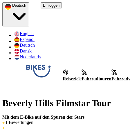
Deutsch
Einloggen
English
Español
Deutsch
Dansk
Nederlands
Reiseziele
Fahrradtouren
Fahrradv
Beverly Hills Filmstar Tour
Mit dem E-Bike auf den Spuren der Stars
1 Bewertungen