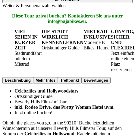
Weiter & Personenanzahl wählen
Diese Tour privat buchen? Kontaktieren Sie uns unter
info@bajabikes.eu.
VIEL
DIE STADT
MIETRAD
GÜNSTIG,
SEHEN IN
WIRKLICH
INKLUSIVE
SICHER
KURZER
KENNENLERNEN
Moderne E-
UND
ZEIT
Ortskundiger Guide
Bikes, Helme
FLEXIBE
Stadtrundfahrt
Jetzt einfach
mit dem
online einen
Mietrad
Platz
reservieren
Beschreibung
Mehr Infos
Treffpunkt
Bewertungen
Celebrities und Hollywoodstars
Ortskundiger Guide
Beverly Hills Filmstar Tour
inkl. Rodeo Drive, das Pretty Woman Hotel uvm.
Jetzt online buchen!
Oh oh, the places you go, in the 90210! Buche jetzt deinen
Wunschtermin auf unserer Beverly Hills Filmstar Tour, auf den
Spuren der
Celebrities in Hollywood
. Radele mit einem