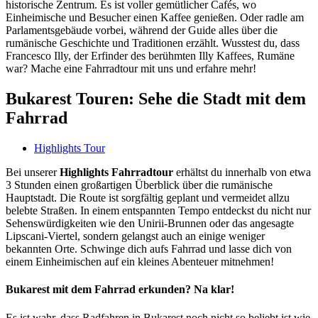
historische Zentrum. Es ist voller gemütlicher Cafés, wo
Einheimische und Besucher einen Kaffee genießen. Oder radle am
Parlamentsgebäude vorbei, während der Guide alles über die
rumänische Geschichte und Traditionen erzählt. Wusstest du, dass
Francesco Illy, der Erfinder des berühmten Illy Kaffees, Rumäne
war? Mache eine Fahrradtour mit uns und erfahre mehr!
Bukarest Touren: Sehe die Stadt mit dem
Fahrrad
Highlights Tour
Bei unserer
Highlights Fahrradtour
erhältst du innerhalb von etwa
3 Stunden einen großartigen Überblick über die rumänische
Hauptstadt. Die Route ist sorgfältig geplant und vermeidet allzu
belebte Straßen. In einem entspannten Tempo entdeckst du nicht nur
Sehenswürdigkeiten wie den Unirii-Brunnen oder das angesagte
Lipscani-Viertel, sondern gelangst auch an einige weniger
bekannten Orte. Schwinge dich aufs Fahrrad und lasse dich von
einem Einheimischen auf ein kleines Abenteuer mitnehmen!
Bukarest mit dem Fahrrad erkunden? Na klar!
Es ist wahr, dass Radfahren in Bukarest noch nicht so beliebt ist wie