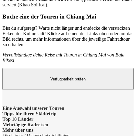
serviert (Khao Soi Kai).
Buche eine der Touren in Chiang Mai
Bist du aufgeregt? Warte nicht länger und entdecke die versteckten
Ecken der Kulturstadt! Klicke auf einen der Links oben oder auf das
Bild rechts, um mehr Informationen über die jeweilige Fahrradtour
zu erhalten.
Vervollständige deine Reise mit Touren in Chiang Mai von Baja
Bikes!
Verfügbarkeit prüfen
Eine Auswahl unserer Touren
Tipps für Ihren Städtetrip
Barcelona Highlights Tour
Top 10 Länder
Strände bei Athen
Mehrtägige Radreisen
Berlin Highlights Tour
Niederlande
Mehr über uns
Barcelonas Stadtteile
Radreise Niederlande
Disclaimer / Datenschutzrichtlinien