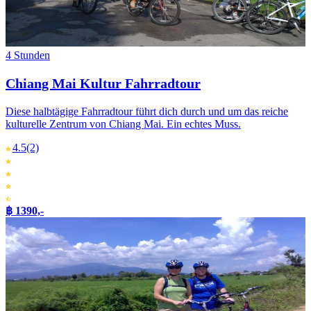
4 Stunden
Chiang Mai Kultur Fahrradtour
Diese halbtägige Fahrradtour führt dich durch und um das reiche
kulturelle Zentrum von Chiang Mai. Ein echtes Muss.
4.5
(2)
฿ 1390,-