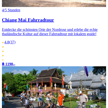
4/5 Stunden
Chiang Mai Fahrradtour
Entdecke die schönsten Orte der Nordrose und erlebe die echte
thailändische Kultur auf dieser Fahrradtour mit lokalem guide!
4.8
(37)
฿ 1190,-