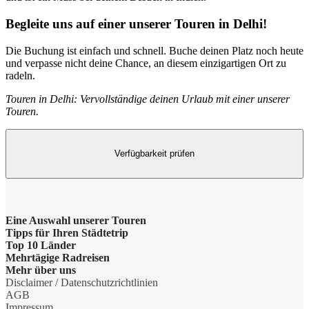
Begleite uns auf einer unserer Touren in Delhi!
Die Buchung ist einfach und schnell. Buche deinen Platz noch heute
und verpasse nicht deine Chance, an diesem einzigartigen Ort zu
radeln.
Touren in Delhi: Vervollständige deinen Urlaub mit einer unserer
Touren.
Verfügbarkeit prüfen
Eine Auswahl unserer Touren
Tipps für Ihren Städtetrip
Barcelona Highlights Tour
Top 10 Länder
Strände bei Athen
Mehrtägige Radreisen
Berlin Highlights Tour
Niederlande
Mehr über uns
Barcelonas Stadtteile
Radreise Niederlande
Disclaimer / Datenschutzrichtlinien
Highlights von Paris
Deutschland
Gruppenreisen
AGB
Nahverkehr in Dublin
Radreise Amsterdam
Impressum