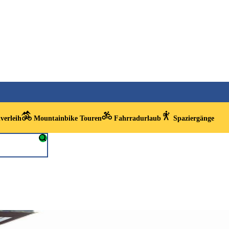
verleih
Mountainbike Touren
Fahrradurlaub
Spaziergänge