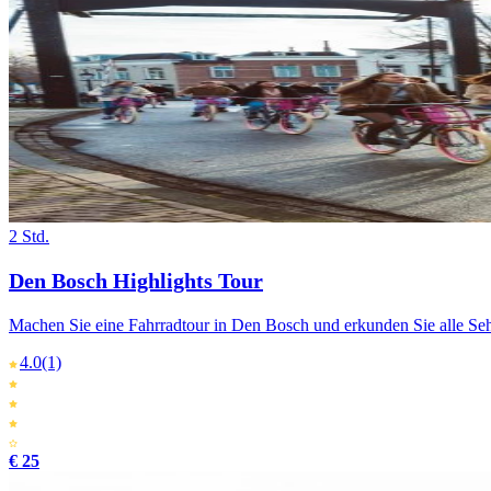
2 Std.
Den Bosch Highlights Tour
Machen Sie eine Fahrradtour in Den Bosch und erkunden Sie alle S
4.0
(1)
€ 25