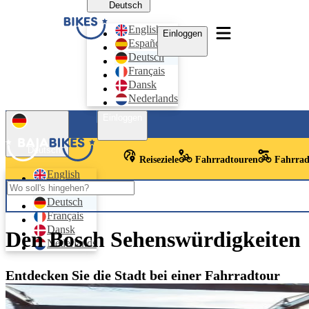
Deutsch
English
Einloggen
Español
Deutsch
Français
Dansk
Nederlands
Einloggen
Deutsch
Reiseziele
Fahrradtouren
Fahrrad
English
Español
Deutsch
Français
Dansk
Den Bosch Sehenswürdigkeiten
Nederlands
Entdecken Sie die Stadt bei einer Fahrradtour