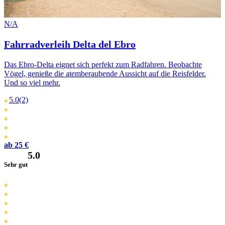
N/A
Fahrradverleih Delta del Ebro
Das Ebro-Delta eignet sich perfekt zum Radfahren. Beobachte
Vögel, genieße die atemberaubende Aussicht auf die Reisfelder.
Und so viel mehr.
5.0
(2)
ab 25 €
5.0
Sehr gut