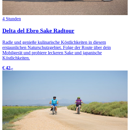
4 Stunden
Delta del Ebro Sake Radtour
Radle und genieße kulinarische Köstlichkeiten in diesem
erstaunlichen Naturschutzgebiet. Folge der Route über dein
Mobilgerät und probiere leckeren Sake und japanische
Köstlichkeiten.
€ 42,-